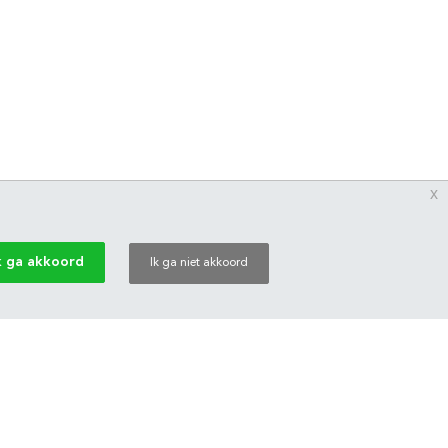
x
k ga akkoord
Ik ga niet akkoord