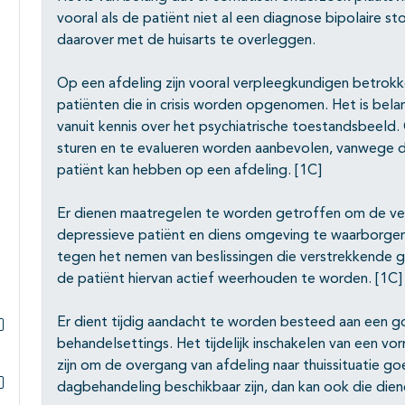
vooral als de patiënt niet al een diagnose bipolaire 
daarover met de huisarts te overleggen.
Op een afdeling zijn vooral verpleegkundigen betrokk
patiënten die in crisis worden opgenomen. Het is bela
vanuit kennis over het psychiatrische toestandsbeeld. 
sturen en te evalueren worden aanbevolen, vanwege 
patiënt kan hebben op een afdeling. [1C]
Er dienen maatregelen te worden getroffen om de vei
depressieve patiënt en diens omgeving te waarborge
tegen het nemen van beslissingen die verstrekkende 
de patiënt hiervan actief weerhouden te worden. [1C]
Er dient tijdig aandacht te worden besteed aan een 
behandelsettings. Het tijdelijk inschakelen van een vor
Subpagina's open- en dichtklappen
zijn om de overgang van afdeling naar thuissituatie g
dagbehandeling beschikbaar zijn, dan kan ook die di