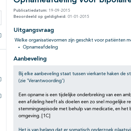
Opnameafdeling voor bipolaire
Publicatiedatum:
19-09-2015
Beoordeeld op geldigheid:
01-01-2015
eken binnen deze richtlijn
Uitgangsvraag
Welke organisatievormen zijn geschikt voor patiënten me
Alles openklappen
Opnameafdeling
Aanbeveling
Bij elke aanbeveling staat tussen vierkante haken de
(zie 'Verantwoording')
Subpagina's open- en dichtklappen
Een opname is een tijdelijke onderbreking van een am
een afdeling heeft als doelen een zo snel mogelijke 
Subpagina's open- en dichtklappen
stemmingsepisode met behulp van medicatie, en het bi
omgeving. [1C]
Het is van belang dat er somatisch onderzoek plaatsvi