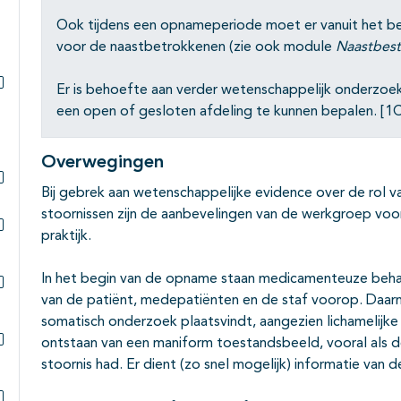
Subpagina's open- en dichtklappen
Ook tijdens een opnameperiode moet er vanuit het b
voor de naastbetrokkenen (zie ook module
Naastbes
Er is behoefte aan verder wetenschappelijk onderzoek
Subpagina's open- en dichtklappen
een open of gesloten afdeling te kunnen bepalen. [1C
Overwegingen
Bij gebrek aan wetenschappelijke evidence over de rol v
Subpagina's open- en dichtklappen
stoornissen zijn de aanbevelingen van de werkgroep voo
praktijk.
Subpagina's open- en dichtklappen
In het begin van de opname staan medicamenteuze behan
van de patiënt, medepatiënten en de staf voorop. Daarna
Subpagina's open- en dichtklappen
somatisch onderzoek plaatsvindt, aangezien lichamelijke 
ontstaan van een maniform toestandsbeeld, vooral als de
Subpagina's open- en dichtklappen
stoornis had. Er dient (zo snel mogelijk) informatie van