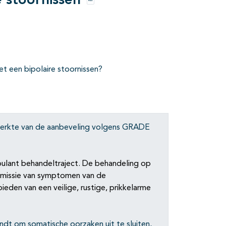
 stoornissen
Opties
t een bipolaire stoornissen?
 sterkte van de aanbeveling volgens GRADE
bulant behandeltraject. De behandeling op
remissie van symptomen van de
eden van een veilige, rustige, prikkelarme
ndt om somatische oorzaken uit te sluiten,