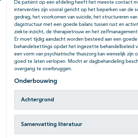
De patiënt op een afdeling heeft het meeste contact 
Subpagina's open- en dichtklappen
interventies zijn vooral gericht op het beperken van de 
gedrag, het voorkomen van suïcide, het structureren van 
dagstructuur met een goede balans tussen rust en activ
ziekte-inzicht, de therapietrouw en het zelfmanagement
Er moet tijdig aandacht worden besteed aan een goede 
behandelsettings opdat het ingezette behandelbeleid vo
een vorm van psychiatrische thuiszorg kan wenselijk zijn 
goed te laten verlopen. Mocht er dagbehandeling beschi
overgang te overbruggen.
Onderbouwing
Achtergrond
Samenvatting literatuur