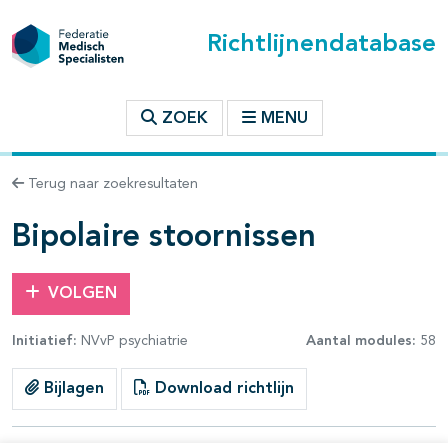
Richtlijnendatabase
t inhoudsopgave
ZOEK
MENU
n binnen deze richtlijn
Terug naar zoekresultaten
les openklappen
Bipolaire stoornissen
VOLGEN
Initiatief:
NVvP psychiatrie
Aantal modules:
58
pagina's open- en dichtklappen
Bijlagen
Download richtlijn
pagina's open- en dichtklappen
pagina's open- en dichtklappen