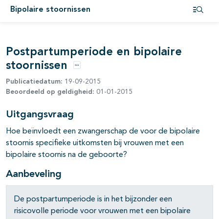
Bipolaire stoornissen
Open i
pagina's open- en dichtklappen
Postpartumperiode en bipolaire
stoornissen
pagina's open- en dichtklappen
Opties
Publicatiedatum:
19-09-2015
pagina's open- en dichtklappen
Beoordeeld op geldigheid:
01-01-2015
pagina's open- en dichtklappen
Uitgangsvraag
Hoe beïnvloedt een zwangerschap de voor de bipolaire
stoornis specifieke uitkomsten bij vrouwen met een
bipolaire stoornis na de geboorte?
Aanbeveling
pagina's open- en dichtklappen
De postpartumperiode is in het bijzonder een
risicovolle periode voor vrouwen met een bipolaire