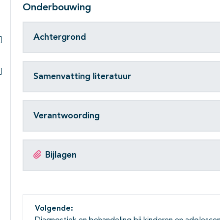
Onderbouwing
Achtergrond
Subpagina's open- en dichtklappen
Samenvatting literatuur
Subpagina's open- en dichtklappen
Verantwoording
Bijlagen
Volgende: