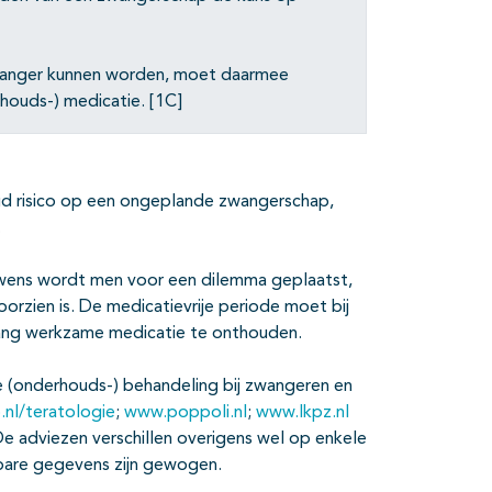
 zwanger kunnen worden, moet daarmee
houds-) medicatie. [1C]
gd risico op een ongeplande zwangerschap,
.
erwens wordt men voor een dilemma geplaatst,
rzien is. De medicatievrije periode moet bij
lang werkzame medicatie te onthouden.
e (onderhouds-) behandeling bij zwangeren en
.nl/teratologie
;
www.poppoli.nl
;
www.lkpz.nl
De adviezen verschillen overigens wel op enkele
bare gegevens zijn gewogen.