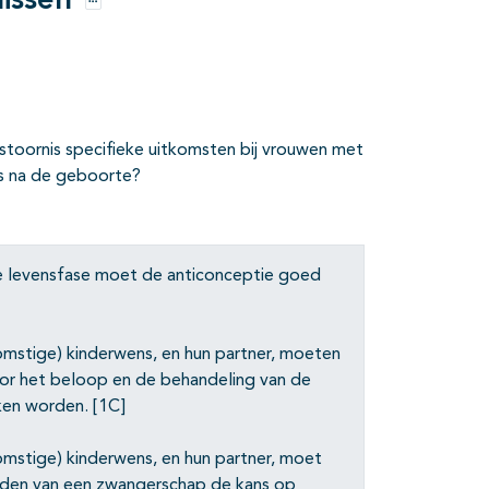
issen
Opties
toornis specifieke uitkomsten bij vrouwen met
ls na de geboorte?
are levensfase moet de anticonceptie goed
omstige) kinderwens, en hun partner, moeten
or het beloop en de behandeling van de
ken worden. [1C]
mstige) kinderwens, en hun partner, moet
iden van een zwangerschap de kans op