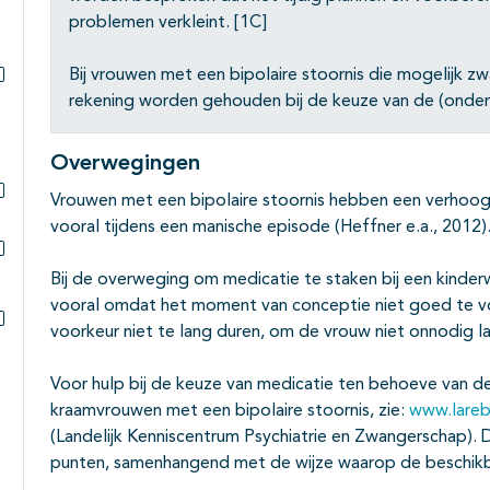
problemen verkleint. [1C]
Bij vrouwen met een bipolaire stoornis die mogelijk
Subpagina's open- en dichtklappen
rekening worden gehouden bij de keuze van de (onder
Overwegingen
Vrouwen met een bipolaire stoornis hebben een verhoo
Subpagina's open- en dichtklappen
vooral tijdens een manische episode (Heffner e.a., 2012)
Subpagina's open- en dichtklappen
Bij de overweging om medicatie te staken bij een kind
vooral omdat het moment van conceptie niet goed te voo
voorkeur niet te lang duren, om de vrouw niet onnodig 
Subpagina's open- en dichtklappen
Voor hulp bij de keuze van medicatie ten behoeve van d
kraamvrouwen met een bipolaire stoornis, zie:
www.lareb
(Landelijk Kenniscentrum Psychiatrie en Zwangerschap). 
punten, samenhangend met de wijze waarop de beschik