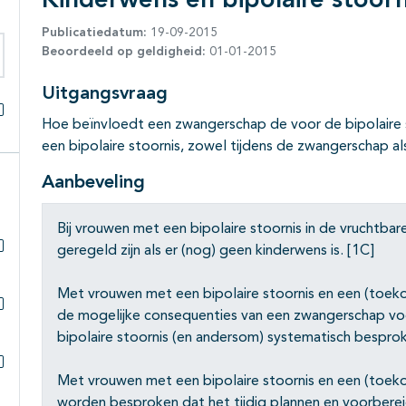
Kinderwens en bipolaire stoorn
Publicatiedatum:
19-09-2015
Beoordeeld op geldigheid:
01-01-2015
eken binnen deze richtlijn
Uitgangsvraag
Hoe beïnvloedt een zwangerschap de voor de bipolaire s
Alles openklappen
een bipolaire stoornis, zowel tijdens de zwangerschap a
Aanbeveling
Bij vrouwen met een bipolaire stoornis in de vruchtb
geregeld zijn als er (nog) geen kinderwens is. [1C]
Subpagina's open- en dichtklappen
Met vrouwen met een bipolaire stoornis en een (toek
de mogelijke consequenties van een zwangerschap vo
Subpagina's open- en dichtklappen
bipolaire stoornis (en andersom) systematisch bespro
Met vrouwen met een bipolaire stoornis en een (toeko
Subpagina's open- en dichtklappen
worden besproken dat het tijdig plannen en voorbere