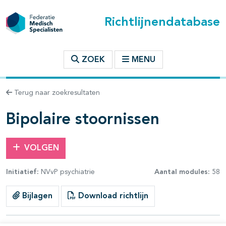
Richtlijnendatabase
t inhoudsopgave
ZOEK
MENU
n binnen deze richtlijn
Terug naar zoekresultaten
les openklappen
Bipolaire stoornissen
VOLGEN
Initiatief:
NVvP psychiatrie
Aantal modules:
58
pagina's open- en dichtklappen
Bijlagen
Download richtlijn
pagina's open- en dichtklappen
pagina's open- en dichtklappen