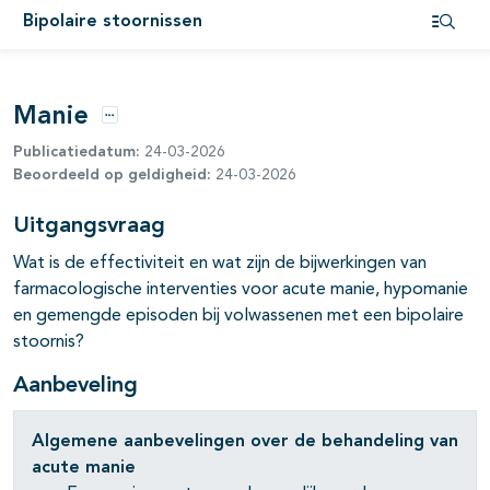
Bipolaire stoornissen
Open i
pagina's open- en dichtklappen
Manie
Opties
Publicatiedatum:
24-03-2026
Beoordeeld op geldigheid:
24-03-2026
Uitgangsvraag
Wat is de effectiviteit en wat zijn de bijwerkingen van
pagina's open- en dichtklappen
farmacologische interventies voor acute manie, hypomanie
en gemengde episoden bij volwassenen met een bipolaire
pagina's open- en dichtklappen
stoornis?
pagina's open- en dichtklappen
Aanbeveling
pagina's open- en dichtklappen
Algemene aanbevelingen over de behandeling van
acute manie