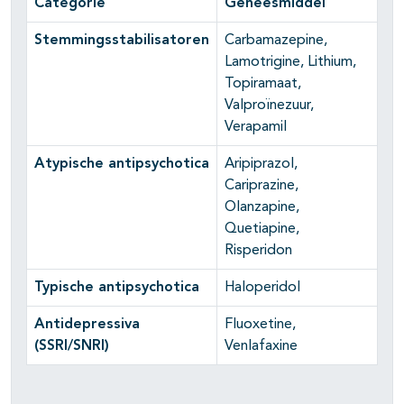
Categorie
Geneesmiddel
Stemmingsstabilisatoren
Carbamazepine,
Lamotrigine, Lithium,
Topiramaat,
Valproïnezuur,
Verapamil
Atypische antipsychotica
Aripiprazol,
Cariprazine,
Olanzapine,
Quetiapine,
Risperidon
Typische antipsychotica
Haloperidol
Antidepressiva
Fluoxetine,
(SSRI/SNRI)
Venlafaxine