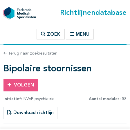
Richtlijnendatabase
t inhoudsopgave
ZOEK
MENU
n binnen deze richtlijn
Terug naar zoekresultaten
les openklappen
Bipolaire stoornissen
VOLGEN
Initiatief:
NVvP psychiatrie
Aantal modules:
58
pagina's open- en dichtklappen
Download richtlijn
pagina's open- en dichtklappen
pagina's open- en dichtklappen