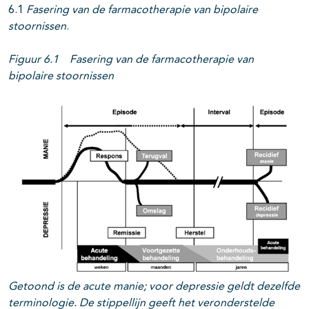
6.1
F
a
ser
i
ng
va
n
de farmacotherapie van bipolaire
stoornissen
.
F
i
g
uu
r
6.1 Fasering van de farmacotherapie van
bipolaire stoornissen
Getoond is de acute manie; voor depressie geldt dezelfde
terminologie. De stippellijn geeft het veronderstelde