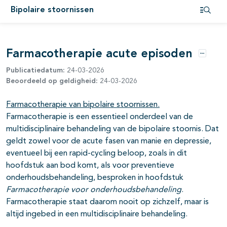
Bipolaire stoornissen
Open i
pagina's open- en dichtklappen
Farmacotherapie acute episoden
Opties
Publicatiedatum:
24-03-2026
Beoordeeld op geldigheid:
24-03-2026
Farmacotherapie van bipolaire stoornissen.
Farmacotherapie is een essentieel onderdeel van de
multidisciplinaire behandeling van de bipolaire stoornis. Dat
pagina's open- en dichtklappen
geldt zowel voor de acute fasen van manie en depressie,
pagina's open- en dichtklappen
eventueel bij een rapid-cycling beloop, zoals in dit
hoofdstuk aan bod komt, als voor preventieve
pagina's open- en dichtklappen
onderhoudsbehandeling, besproken in hoofdstuk
F
armacotherapie
voor onderhoudsbehandeling
.
pagina's open- en dichtklappen
Farmacotherapie staat daarom nooit op zichzelf, maar is
altijd ingebed in een multidisciplinaire behandeling.