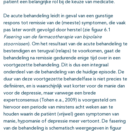
patiënt een belangrijke rol bij de keuze van medicatie.
De acute behandeling leidt in geval van een gunstige
respons tot remissie van de (meeste) symptomen, die vaak
pas later wordt gevolgd door herstel (zie figuur 6.1
F
a
ser
i
ng
va
n
de farmacotherapie van bipolaire
stoornissen
). Om het resultaat van de acute behandeling te
bestendigen en terugval (relaps) te voorkomen, gaat de
behandeling na remissie gedurende enige tijd over in een
voortgezette behandeling. Dit is dus een integraal
onderdeel van de behandeling van de huidige episode. De
duur van deze voortgezette behandelfase is niet precies te
definiëren, en is waarschijnlijk wat korter voor de manie dan
voor de depressie, maar vanwege een brede
expertconsensus (Tohen e.a., 2009) is voorgesteld om
hiervoor een periode van minstens acht weken aan te
houden waarin de patiënt (vrijwel) geen symptomen van
manie, hypomanie of depressie meer vertoont. De fasering
van de behandeling is schematisch weergegeven in figuur