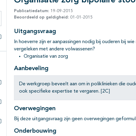
Organisatie zorg bipolaire sto
Publicatiedatum:
19-09-2015
Beoordeeld op geldigheid:
01-01-2015
eken binnen deze richtlijn
Uitgangsvraag
In hoeverre zijn er aanpassingen nodig bij ouderen bij wi
Alles openklappen
vergeleken met andere volwassenen?
Organisatie van zorg
Aanbeveling
De werkgroep beveelt aan om in poliklinieken die oud
Subpagina's open- en dichtklappen
ook specifieke expertise te vergaren. [2C]
Overwegingen
Subpagina's open- en dichtklappen
Bij deze uitgangsvraag zijn geen overwegingen geformul
Subpagina's open- en dichtklappen
Onderbouwing