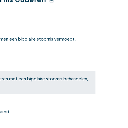
ornis ouderen
Opties
e men een bipolaire stoornis vermoedt,
eren met een bipolaire stoornis behandelen,
eerd.