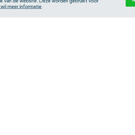
I
ik van de website. Deze worden gebruikt voor
k wil meer informatie
Back to top