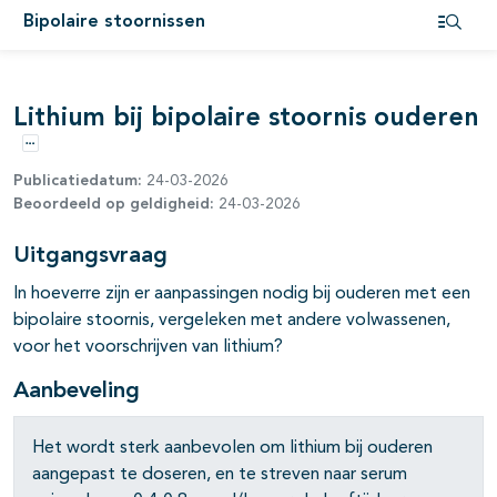
Bipolaire stoornissen
Open i
pagina's open- en dichtklappen
Lithium bij bipolaire stoornis ouderen
Opties
pagina's open- en dichtklappen
Publicatiedatum:
24-03-2026
Beoordeeld op geldigheid:
24-03-2026
pagina's open- en dichtklappen
Uitgangsvraag
pagina's open- en dichtklappen
In hoeverre zijn er aanpassingen nodig bij ouderen met een
pagina's open- en dichtklappen
bipolaire stoornis, vergeleken met andere volwassenen,
voor het voorschrijven van lithium?
pagina's open- en dichtklappen
Aanbeveling
Het wordt sterk aanbevolen om lithium bij ouderen
aangepast te doseren, en te streven naar serum