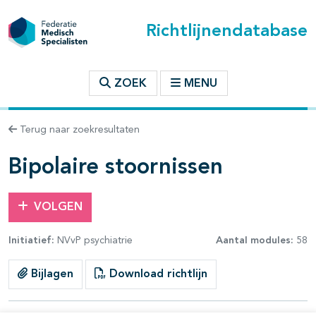
Richtlijnendatabase
t inhoudsopgave
ZOEK
MENU
n binnen deze richtlijn
Terug naar zoekresultaten
les openklappen
Bipolaire stoornissen
VOLGEN
Initiatief:
NVvP psychiatrie
Aantal modules:
58
pagina's open- en dichtklappen
Bijlagen
Download richtlijn
pagina's open- en dichtklappen
pagina's open- en dichtklappen