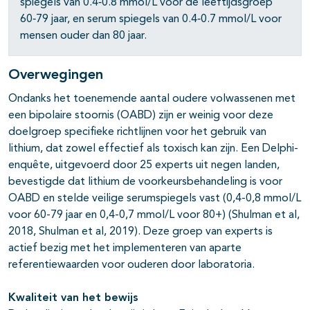
spiegels van 0.4‐0.8 mmol/L voor de leeftijdsgroep
60‐79 jaar, en serum spiegels van 0.4‐0.7 mmol/L voor
mensen ouder dan 80 jaar.
pagina's open- en dichtklappen
Overwegingen
Ondanks het toenemende aantal oudere volwassenen met
een bipolaire stoornis (OABD) zijn er weinig voor deze
doelgroep specifieke richtlijnen voor het gebruik van
lithium, dat zowel effectief als toxisch kan zijn. Een Delphi-
enquête, uitgevoerd door 25 experts uit negen landen,
bevestigde dat lithium de voorkeursbehandeling is voor
OABD en stelde veilige serumspiegels vast (0,4-0,8 mmol/L
voor 60-79 jaar en 0,4-0,7 mmol/L voor 80+) (Shulman et al,
2018, Shulman et al, 2019). Deze groep van experts is
actief bezig met het implementeren van aparte
referentiewaarden voor ouderen door laboratoria.
Kwaliteit van het bewijs