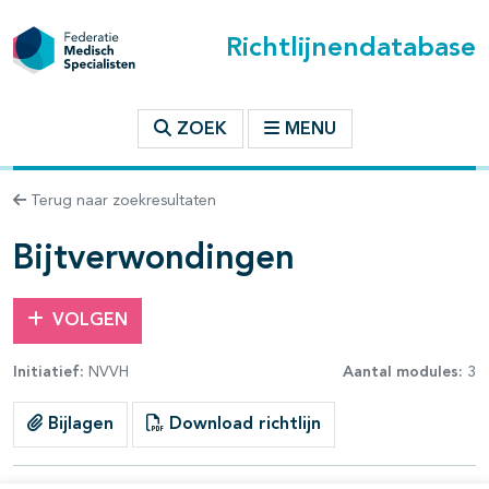
Richtlijnendatabase
t inhoudsopgave
ZOEK
MENU
n binnen deze richtlijn
Terug naar zoekresultaten
Bijtverwondingen
VOLGEN
Initiatief:
NVVH
Aantal modules:
3
Bijlagen
Download richtlijn