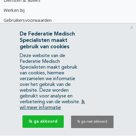
Diensten & advies
Werken bij
Gebruikersvoorwaarden
x
Privacyverklaring
De Federatie Medisch
Specialisten maakt
Contact
gebruik van cookies
Mercatorlaan 1200
Deze website van de
3528 BL Utrecht
Federatie Medisch
Specialisten maakt gebruik
van cookies, hiermee
(088) 505 34 34
verzamelen we informatie
info@richtlijnendatabase.nl
over het gebruik van de
website. Deze worden
gebruikt voor analyse en
YouTube
LinkedIn
verbetering van de website.
Ik
wil meer informatie
KvK Federatie Medisch Specialisten:
40483480
Ik ga akkoord
Ik ga niet akkoord
Privacyverklaring