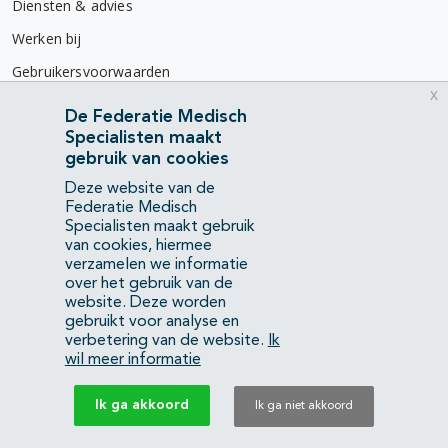
Diensten & advies
Werken bij
Gebruikersvoorwaarden
x
Privacyverklaring
De Federatie Medisch
Specialisten maakt
Contact
gebruik van cookies
Mercatorlaan 1200
Deze website van de
3528 BL Utrecht
Federatie Medisch
Specialisten maakt gebruik
van cookies, hiermee
(088) 505 34 34
verzamelen we informatie
info@richtlijnendatabase.nl
over het gebruik van de
website. Deze worden
gebruikt voor analyse en
YouTube
LinkedIn
verbetering van de website.
Ik
wil meer informatie
KvK Federatie Medisch Specialisten:
40483480
Ik ga akkoord
Ik ga niet akkoord
Privacyverklaring