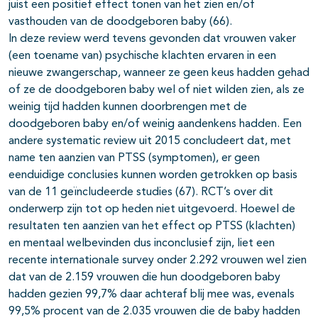
juist een positief effect tonen van het zien en/of
vasthouden van de doodgeboren baby (66).
In deze review werd tevens gevonden dat vrouwen vaker
(een toename van) psychische klachten ervaren in een
nieuwe zwangerschap, wanneer ze geen keus hadden gehad
of ze de doodgeboren baby wel of niet wilden zien, als ze
weinig tijd hadden kunnen doorbrengen met de
doodgeboren baby en/of weinig aandenkens hadden. Een
andere systematic review uit 2015 concludeert dat, met
name ten aanzien van PTSS (symptomen), er geen
eenduidige conclusies kunnen worden getrokken op basis
van de 11 geïncludeerde studies (67). RCT’s over dit
onderwerp zijn tot op heden niet uitgevoerd. Hoewel de
resultaten ten aanzien van het effect op PTSS (klachten)
en mentaal welbevinden dus inconclusief zijn, liet een
recente internationale survey onder 2.292 vrouwen wel zien
dat van de 2.159 vrouwen die hun doodgeboren baby
hadden gezien 99,7% daar achteraf blij mee was, evenals
99,5% procent van de 2.035 vrouwen die de baby hadden