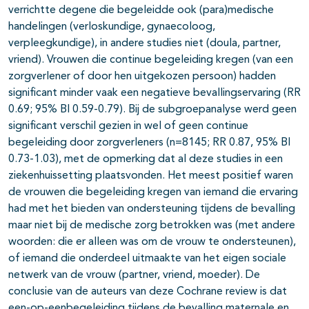
verrichtte degene die begeleidde ook (para)medische
handelingen (verloskundige, gynaecoloog,
verpleegkundige), in andere studies niet (doula, partner,
vriend). Vrouwen die continue begeleiding kregen (van een
zorgverlener of door hen uitgekozen persoon) hadden
significant minder vaak een negatieve bevallingservaring (RR
0.69; 95% BI 0.59-0.79). Bij de subgroepanalyse werd geen
significant verschil gezien in wel of geen continue
begeleiding door zorgverleners (n=8145; RR 0.87, 95% BI
0.73-1.03), met de opmerking dat al deze studies in een
ziekenhuissetting plaatsvonden. Het meest positief waren
de vrouwen die begeleiding kregen van iemand die ervaring
had met het bieden van ondersteuning tijdens de bevalling
maar niet bij de medische zorg betrokken was (met andere
woorden: die er alleen was om de vrouw te ondersteunen),
of iemand die onderdeel uitmaakte van het eigen sociale
netwerk van de vrouw (partner, vriend, moeder). De
conclusie van de auteurs van deze Cochrane review is dat
een-op-eenbegeleiding tijdens de bevalling maternale en