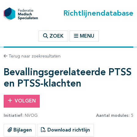
Richtlijnendatabase
t inhoudsopgave
ZOEK
MENU
n binnen deze richtlijn
Terug naar zoekresultaten
Bevallingsgerelateerde PTSS
en PTSS-klachten
VOLGEN
Initiatief:
NVOG
Aantal modules:
5
Bijlagen
Download richtlijn