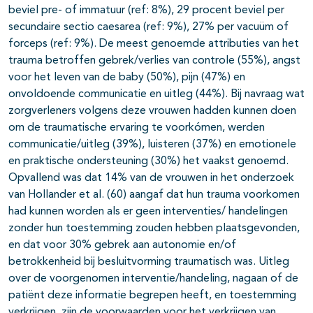
beviel pre- of immatuur (ref: 8%), 29 procent beviel per
secundaire sectio caesarea (ref: 9%), 27% per vacuüm of
forceps (ref: 9%). De meest genoemde attributies van het
trauma betroffen gebrek/verlies van controle (55%), angst
voor het leven van de baby (50%), pijn (47%) en
onvoldoende communicatie en uitleg (44%). Bij navraag wat
zorgverleners volgens deze vrouwen hadden kunnen doen
om de traumatische ervaring te voorkómen, werden
communicatie/uitleg (39%), luisteren (37%) en emotionele
en praktische ondersteuning (30%) het vaakst genoemd.
Opvallend was dat 14% van de vrouwen in het onderzoek
van Hollander et al. (60) aangaf dat hun trauma voorkomen
had kunnen worden als er geen interventies/ handelingen
zonder hun toestemming zouden hebben plaatsgevonden,
en dat voor 30% gebrek aan autonomie en/of
betrokkenheid bij besluitvorming traumatisch was. Uitleg
over de voorgenomen interventie/handeling, nagaan of de
patiënt deze informatie begrepen heeft, en toestemming
verkrijgen, zijn de voorwaarden voor het verkrijgen van