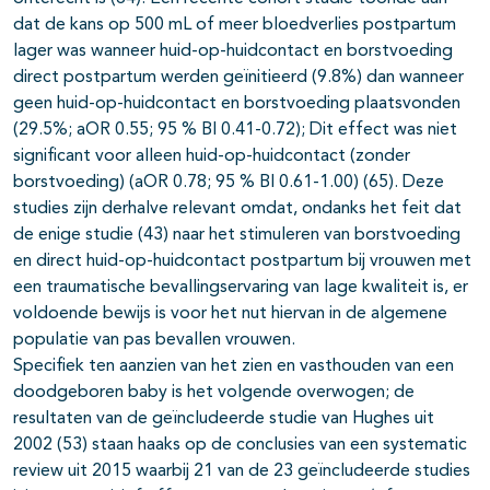
dat de kans op 500 mL of meer bloedverlies postpartum
lager was wanneer huid-op-huidcontact en borstvoeding
direct postpartum werden geïnitieerd (9.8%) dan wanneer
geen huid-op-huidcontact en borstvoeding plaatsvonden
(29.5%; aOR 0.55; 95 % BI 0.41-0.72); Dit effect was niet
significant voor alleen huid-op-huidcontact (zonder
borstvoeding) (aOR 0.78; 95 % BI 0.61-1.00) (65). Deze
studies zijn derhalve relevant omdat, ondanks het feit dat
de enige studie (43) naar het stimuleren van borstvoeding
en direct huid-op-huidcontact postpartum bij vrouwen met
een traumatische bevallingservaring van lage kwaliteit is, er
voldoende bewijs is voor het nut hiervan in de algemene
populatie van pas bevallen vrouwen.
Specifiek ten aanzien van het zien en vasthouden van een
doodgeboren baby is het volgende overwogen; de
resultaten van de geïncludeerde studie van Hughes uit
2002 (53) staan haaks op de conclusies van een systematic
review uit 2015 waarbij 21 van de 23 geïncludeerde studies