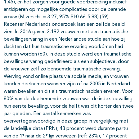
1.45), en het zorgen voor goede voorbereiding inclusief
anticiperen op mogelijke complicaties door de barende
vrouw (M verschil = 3.27, 95% BI:0.66-5.88) (59).
Recenter Nederlands onderzoek laat een zelfde beeld
zien. In 2016 gaven 2.192 vrouwen met een traumatische
bevallingservaring in een Nederlandse studie aan hoe zij
dachten dat hun traumatische ervaring voorkómen had
kunnen worden (60). In deze studie werd een traumatische
bevallingservaring gedefinieerd als een subjectieve, door
de vrouwen zelf zo benoemde traumatische ervaring.
Werving vond online plaats via sociale media, en vrouwen
konden deelnemen wanneer zij in of na 2005 in Nederland
waren bevallen en dit als traumatisch hadden ervaren. Voor
80% van de deelnemende vrouwen was de index-bevalling
hun eerste bevalling, voor de helft was dit korter dan twee
jaar geleden. Een aantal kenmerken was
oververtegenwoordigd in deze groep in vergelijking met
de landelijke data (PRN); 43 procent werd durante partu
e
e
van de 1
naar de 2
lijn verwezen (ref: 23%), 17 procent