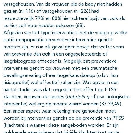
vastgehouden. Van de vrouwen die de baby niet hadden
gezien (n=116) of vastgehouden (n=226) had
respectievelijk 79% en 80% hier achteraf spijt van, ook als
ze hier zelf voor hadden gekozen (68).
Afgezien van het type interventie is het de vraag op welke
patiëntenpopulatie preventieve interventies gericht
moeten zijn. Er is in elk geval geen bewijs dat welke vorm
van preventie dan ook in een ongeselecteerde of
laagrisicogroep effectief is. Mogelijk dat preventieve
interventies gericht op vrouwen met een traumatische
bevallingservaring of een hoge kans daarop (o.b.v. hun
risicoprofiel) wel effectief zullen zijn. Wat opviel in een
aantal studies was dat, ongeacht het effect op PTSS-
klachten, vrouwen de sessies (
debriefing
of psychologische
interventie) wel erg de moeite waard vonden (37,39,49).
Een ander aspect waar rekening mee gehouden moet
worden bij interventies gericht op de preventie van PTSS
(klachten) is wanneer deze aangeboden worden. Er zijn
voldoende aanwijzingen dat initiële klachten kort na de