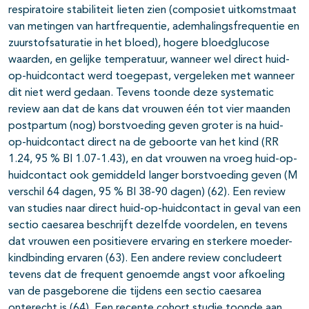
respiratoire stabiliteit lieten zien (composiet uitkomstmaat
van metingen van hartfrequentie, ademhalingsfrequentie en
zuurstofsaturatie in het bloed), hogere bloedglucose
waarden, en gelijke temperatuur, wanneer wel direct huid-
op-huidcontact werd toegepast, vergeleken met wanneer
dit niet werd gedaan. Tevens toonde deze systematic
review aan dat de kans dat vrouwen één tot vier maanden
postpartum (nog) borstvoeding geven groter is na huid-
op-huidcontact direct na de geboorte van het kind (RR
1.24, 95 % BI 1.07-1.43), en dat vrouwen na vroeg huid-op-
huidcontact ook gemiddeld langer borstvoeding geven (M
verschil 64 dagen, 95 % BI 38-90 dagen) (62). Een review
van studies naar direct huid-op-huidcontact in geval van een
sectio caesarea beschrijft dezelfde voordelen, en tevens
dat vrouwen een positievere ervaring en sterkere moeder-
kindbinding ervaren (63). Een andere review concludeert
tevens dat de frequent genoemde angst voor afkoeling
van de pasgeborene die tijdens een sectio caesarea
onterecht is (64). Een recente cohort studie toonde aan