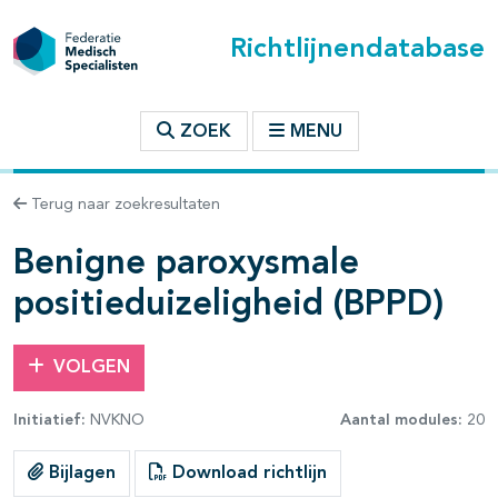
Richtlijnendatabase
t inhoudsopgave
ZOEK
MENU
n binnen deze richtlijn
Terug naar zoekresultaten
Benigne paroxysmale
les openklappen
positieduizeligheid (BPPD)
VOLGEN
Initiatief:
NVKNO
Aantal modules:
20
pagina's open- en dichtklappen
Bijlagen
Download richtlijn