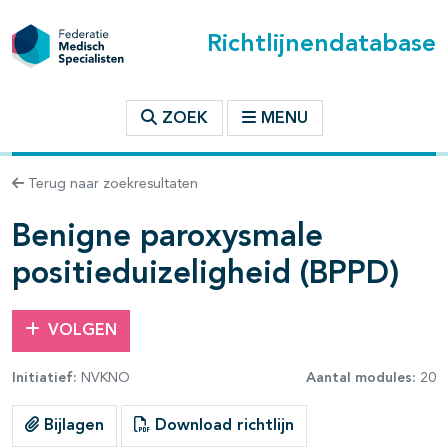
Richtlijnendatabase
t inhoudsopgave
ZOEK
MENU
n binnen deze richtlijn
Terug naar zoekresultaten
Benigne paroxysmale
les openklappen
positieduizeligheid (BPPD)
VOLGEN
Initiatief:
NVKNO
Aantal modules:
20
pagina's open- en dichtklappen
Bijlagen
Download richtlijn