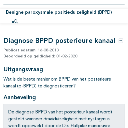
Benigne paroxysmale positieduizeligheid (BPPD)
Open inhoudsopgave
Diagnose BPPD posterieure kanaal
pagina's open- en dichtklappen
Opti
Publicatiedatum:
16-08-2013
pagina's open- en dichtklappen
Beoordeeld op geldigheid:
01-02-2020
Uitgangsvraag
pagina's open- en dichtklappen
Wat is de beste manier om BPPD van het posterieure
kanaal (p-BPPD) te diagnosticeren?
Aanbeveling
De diagnose BPPD van het posterieur kanaal wordt
gesteld wanneer draaiduizeligheid met nystagmus
wordt opgewekt door de Dix-Hallpike manoeuvre.