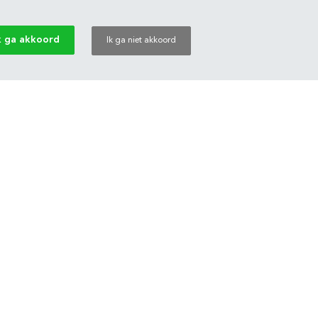
k ga akkoord
Ik ga niet akkoord