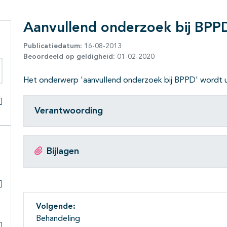
Aanvullend onderzoek bij BPP
Publicatiedatum:
16-08-2013
Beoordeeld op geldigheid:
01-02-2020
Het onderwerp 'aanvullend onderzoek bij BPPD' wordt ui
eken binnen deze richtlijn
Verantwoording
Alles openklappen
Bijlagen
Subpagina's open- en dichtklappen
Volgende:
Behandeling