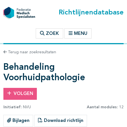
Richtlijnendatabase
t inhoudsopgave
ZOEK
MENU
n binnen deze richtlijn
Terug naar zoekresultaten
les openklappen
Behandeling
Voorhuidpathologie
VOLGEN
Initiatief:
NVU
Aantal modules:
12
Bijlagen
Download richtlijn