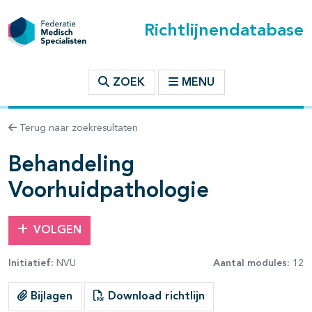
Richtlijnendatabase
t inhoudsopgave
ZOEK
MENU
n binnen deze richtlijn
Terug naar zoekresultaten
les openklappen
Behandeling
Voorhuidpathologie
VOLGEN
Initiatief:
NVU
Aantal modules:
12
Bijlagen
Download richtlijn