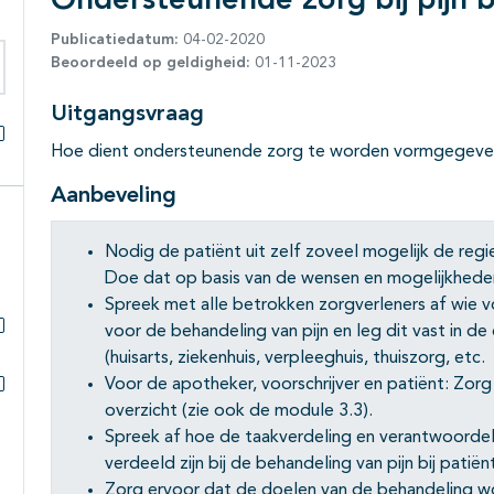
Ondersteunende zorg bij pijn b
Publicatiedatum:
04-02-2020
Beoordeeld op geldigheid:
01-11-2023
eken binnen deze richtlijn
Uitgangsvraag
Hoe dient ondersteunende zorg te worden vormgegeven b
Alles openklappen
Aanbeveling
Nodig de patiënt uit zelf zoveel mogelijk de regi
Doe dat op basis van de wensen en mogelijkheden
Spreek met alle betrokken zorgverleners af wie v
voor de behandeling van pijn en leg dit vast in de
Subpagina's open- en dichtklappen
(huisarts, ziekenhuis, verpleeghuis, thuiszorg, etc.
Voor de apotheker, voorschrijver en patiënt: Zor
Subpagina's open- en dichtklappen
overzicht (zie ook de module 3.3).
Spreek af hoe de taakverdeling en verantwoordel
verdeeld zijn bij de behandeling van pijn bij patië
Zorg ervoor dat de doelen van de behandeling w