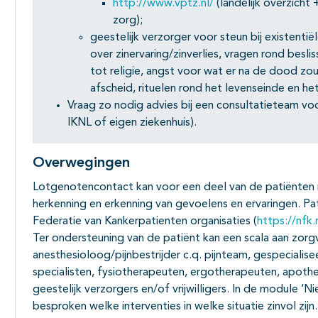
http://www.vptz.nl/
(landelijk overzicht 
zorg);
geestelijk verzorger voor steun bij existenti
over zinervaring/zinverlies, vragen rond besli
tot religie, angst voor wat er na de dood zo
afscheid, rituelen rond het levenseinde en he
Vraag zo nodig advies bij een consultatieteam voo
IKNL of eigen ziekenhuis).
Overwegingen
Lotgenotencontact kan voor een deel van de patiënten m
herkenning en erkenning van gevoelens en ervaringen. P
Federatie van Kankerpatienten organisaties (
https://nfk.
Ter ondersteuning van de patiënt kan een scala aan zorg
anesthesioloog/pijnbestrijder c.q. pijnteam, gespeciali
specialisten, fysiotherapeuten, ergotherapeuten, apoth
geestelijk verzorgers en/of vrijwilligers. In de module
besproken welke interventies in welke situatie zinvol zij