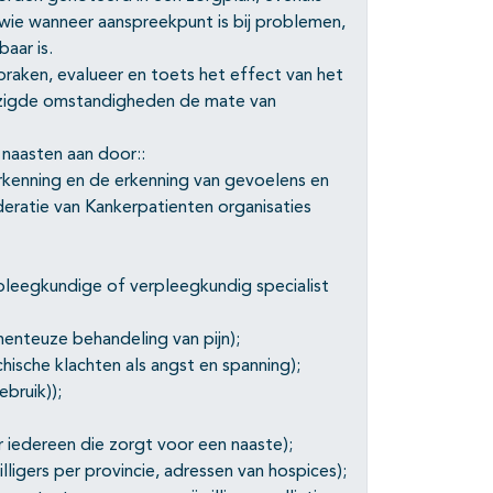
wie wanneer aanspreekpunt is bij problemen,
baar is.
raken, evalueer en toets het effect van het
ijzigde omstandigheden de mate van
 naasten aan door::
kenning en de erkenning van gevoelens en
deratie van Kankerpatienten organisaties
erpleegkundige of verpleegkundig specialist
enteuze behandeling van pijn);
hische klachten als angst en spanning);
ebruik));
r iedereen die zorgt voor een naaste);
willigers per provincie, adressen van hospices);