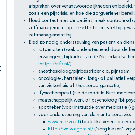
afspraken over verantwoordelijkheden en beleid, 
zoals een pijncrisis, en hoe die zorgverlener bereik
Houd contact met de patiënt, maak controle-afsp
zelfmanagement op gezette tijden, stel bij gew
zelfmanagement bij.
Bied zo nodig ondersteuning van patiënt en diens
lotgenoten (vaak ondersteunend door de her
ervaringen), bij kanker via de Nederlandse Fe
Subpagina's open- en dichtklappen
(
https://nfk.nl/
);
anesthesioloog/pijnbestrijder c.q. pijnteam;
Subpagina's open- en dichtklappen
oncologie-, hartfalen-, long- of palliatief v
van ziekenhuis of thuiszorgorganisatie;
fysiotherapeut (zie de module Niet-medicam
maatschappelijk werk of psycholoog (bij psyc
apotheker (voor instructie over medicatie (-g
voor ondersteuning van de mantelzorg, zie:
www.mezzo.nl
(landelijke vereniging voo
http://www.agora.nl/
(‘zorg kiezen': vrij