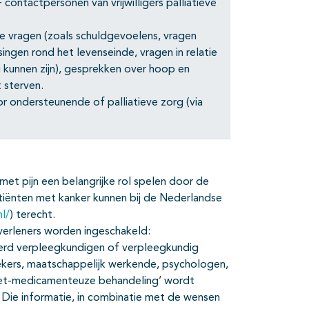
+ contactpersonen van vrijwilligers palliatieve
ële vragen (zoals schuldgevoelens, vragen
ssingen rond het levenseinde, vragen in relatie
u kunnen zijn), gesprekken over hoop en
t sterven.
r ondersteunende of palliatieve zorg (via
et pijn een belangrijke rol spelen door de
atiënten met kanker kunnen bij de Nederlandse
nl/
) terecht.
verleners worden ingeschakeld:
seerd verpleegkundigen of verpleegkundig
ekers, maatschappelijk werkende, psychologen,
 ‘Niet-medicamenteuze behandeling’ wordt
n. Die informatie, in combinatie met de wensen