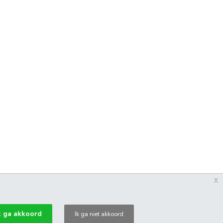
x
k ga akkoord
Ik ga niet akkoord