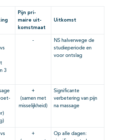
Pijn pri-
king
maire uit-
Uitkomst
komstmaat
-
NS halverwege de
vs
studieperiode en
voor ontslag
t
in 3
sage
+
Significante
voet-
(samen met
verbetering van pijn
misselijkheid)
na massage
r)
g)
vs
+
Op alle dagen: