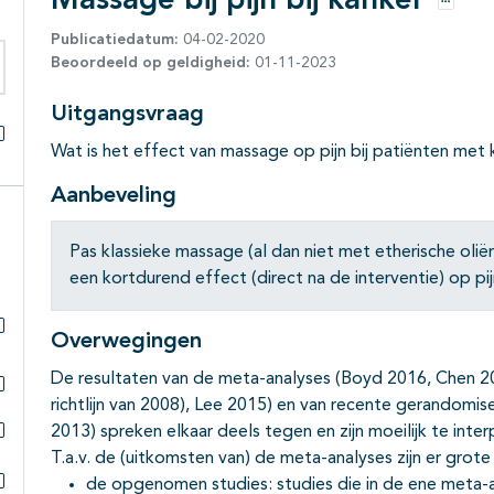
Massage bij pijn bij kanker
Opties
Publicatiedatum:
04-02-2020
Beoordeeld op geldigheid:
01-11-2023
eken binnen deze richtlijn
Uitgangsvraag
Wat is het effect van massage op pijn bij patiënten met 
Alles openklappen
Aanbeveling
Pas klassieke massage (al dan niet met etherische oli
een kortdurend effect (direct na de interventie) op pij
Overwegingen
Subpagina's open- en dichtklappen
De resultaten van de meta-analyses (Boyd 2016, Chen 2
richtlijn van 2008), Lee 2015) en van recente gerandomi
Subpagina's open- en dichtklappen
2013) spreken elkaar deels tegen en zijn moeilijk te inter
Subpagina's open- en dichtklappen
T.a.v. de (uitkomsten van) de meta-analyses zijn er grote v
de opgenomen studies: studies die in de ene meta-ana