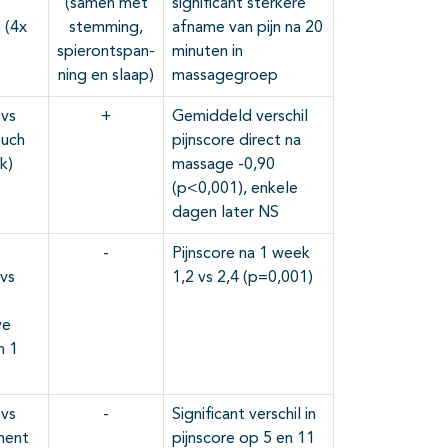
(samen met
significant sterkere
 (4x
stemming,
afname van pijn na 20
spierontspan-
minuten in
ning en slaap)
massagegroep
vs
+
Gemiddeld verschil
ouch
pijnscore direct na
k)
massage -0,90
(p<0,001), enkele
dagen later NS
-
Pijnscore na 1 week
vs
1,2 vs 2,4 (p=0,001)
ve
n 1
vs
-
Significant verschil in
ment
pijnscore op 5 en 11