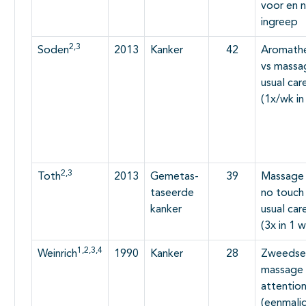
voor en 
ingreep
2,3
Soden
2013
Kanker
42
Aromathe
vs massa
usual car
(1x/wk in
2,3
Toth
2013
Gemetas-
39
Massage 
taseerde
no touch
kanker
usual car
(3x in 1 w
1,2,3,4
Weinrich
1990
Kanker
28
Zweedse
massage 
attentio
(eenmali