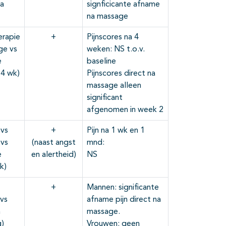
na
signficicante afname
na massage
rapie
+
Pijnscores na 4
ge vs
weken: NS t.o.v.
e
baseline
 4 wk)
Pijnscores direct na
massage alleen
significant
afgenomen in week 2
vs
+
Pijn na 1 wk en 1
 vs
(naast angst
mnd:
e
en alertheid)
NS
k)
+
Mannen: significante
vs
afname pijn direct na
n
massage.
g)
Vrouwen: geen