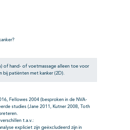
kanker?
ën) of hand- of voetmassage alleen toe voor
n bij patiënten met kanker (2D).
016, Fellowes 2004 (besproken in de NVA-
seerde studies (Jane 2011, Kutner 2008, Toth
preteren.
erschillen t.a.v.:
lyse expliciet zijn geëxcludeerd zijn in