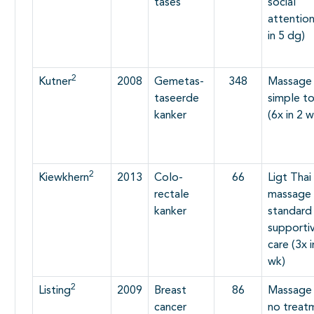
tases
social
attention
in 5 dg)
2
Kutner
2008
Gemetas-
348
Massage 
taseerde
simple t
kanker
(6x in 2 w
2
Kiewkhern
2013
Colo-
66
Ligt Thai
rectale
massage 
kanker
standard
supporti
care (3x i
wk)
2
Listing
2009
Breast
86
Massage 
cancer
no treat