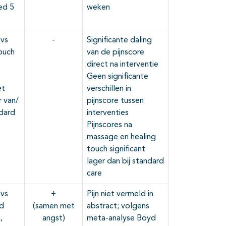
ed 5
weken
vs
-
Significante daling
ouch
van de pijnscore
direct na interventie
Geen significante
et
verschillen in
r van/
pijnscore tussen
ndard
interventies
Pijnscores na
massage en healing
touch significant
lager dan bij standard
care
vs
+
Pijn niet vermeld in
ed
(samen met
abstract; volgens
,
angst)
meta-analyse Boyd