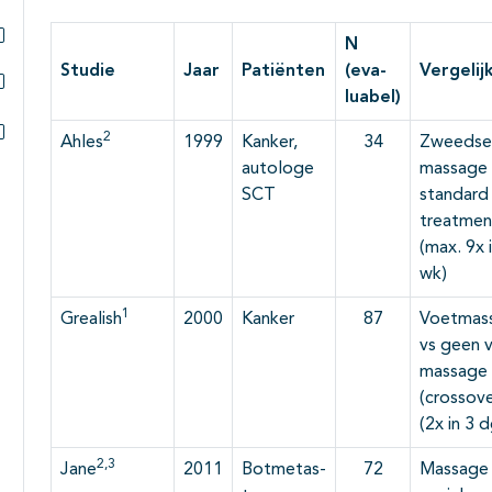
N
Subpagina's open- en dichtklappen
Studie
Jaar
Patiënten
(eva-
Vergelij
luabel)
Subpagina's open- en dichtklappen
2
Ahles
1999
Kanker,
34
Zweedse
Subpagina's open- en dichtklappen
autologe
massage 
SCT
standard
treatmen
(max. 9x 
wk)
1
Grealish
2000
Kanker
87
Voetmas
vs geen 
massage
(crossove
(2x in 3 d
2,3
Jane
2011
Botmetas-
72
Massage 