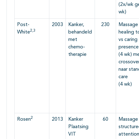
(2x/wk g
wk)
Post-
2003
Kanker,
230
Massage 
2,3
White
behandeld
healing t
met
vs caring
chemo-
presence
therapie
(4 wk) m
crossove
naar sta
care
(4 wk)
2
Rosen
2013
Kanker
60
Massage 
Plaatsing
structur
VIT
attention