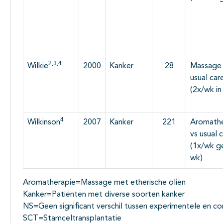
2,3,4
Wilkie
2000
Kanker
28
Massage 
usual car
(2x/wk in
4
Wilkinson
2007
Kanker
221
Aromathe
vs usual 
(1x/wk g
wk)
Aromatherapie=Massage met etherische oliën
Kanker=Patiënten met diverse soorten kanker
NS=Geen significant verschil tussen experimentele en c
SCT=Stamceltransplantatie