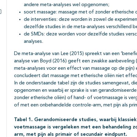
Subpagina's open- en dichtklappen
andere meta-analyses wel opgenomen;
soort massage: massage met of zonder etherische ol
Subpagina's open- en dichtklappen
de interventies: deze worden in zowel de experimen
dezelfde studies in de meta-analyses verschillend
de SMDs: deze worden voor dezelfde studies versch
analyses.
De meta-analyse van Lee (2015) spreekt van een ‘benefic
analyse van Boyd (2016) geeft een zwakke aanbeveling (
meta-analyses voor een effect van massage op de pijn) 
concludeert dat massage met etherische oliën niet effect
In de onderstaande tabel zijn de studies samengevat, die
opgenomen en waarbij er sprake is van gerandomiseerde 
zonder etherische oliën) of hand- of voetmassage is v
of met een onbehandelde controle-arm, met pijn als prim
Tabel 1. Gerandomiseerde studies, waarbij klassie
voetmassage is vergeleken met een behandeling z
arm, met pijn als primair of secundair eindpunt.