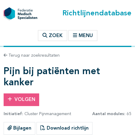
Richtlijnendatabase
t inhoudsopgave
ZOEK
MENU
n binnen deze richtlijn
Terug naar zoekresultaten
les openklappen
Pijn bij patiënten met
kanker
VOLGEN
pagina's open- en dichtklappen
Initiatief:
Cluster Pijnmanagement
Aantal modules:
65
pagina's open- en dichtklappen
Bijlagen
Download richtlijn
pagina's open- en dichtklappen