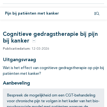
pagina's open- en dichtklappen
Pijn bij patiënten met kanker
pagina's open- en dichtklappen
Open i
Cognitieve gedragstherapie bij pijn
bij kanker
Opties
Publicatiedatum:
12-03-2026
Uitgangsvraag
Wat is het effect van cognitieve gedragstherapie op pijn bij
patiënten met kanker?
Aanbeveling
Bespreek de mogelijkheid om een CGT-behandeling
voor chronische pijn te volgen in het kader van het bio-