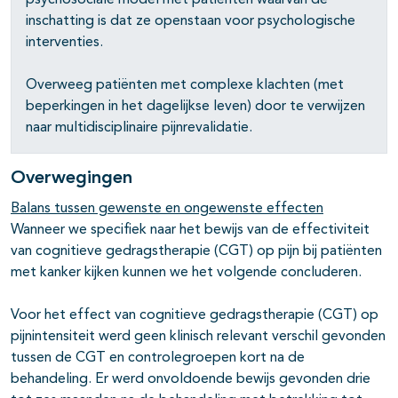
psychosociale model met patiënten waarvan de
inschatting is dat ze openstaan voor psychologische
interventies.
pagina's open- en dichtklappen
Overweeg patiënten met complexe klachten (met
pagina's open- en dichtklappen
beperkingen in het dagelijkse leven) door te verwijzen
naar multidisciplinaire pijnrevalidatie.
pagina's open- en dichtklappen
Overwegingen
Balans tussen gewenste en ongewenste effecten
Wanneer we specifiek naar het bewijs van de effectiviteit
van cognitieve gedragstherapie (CGT) op pijn bij patiënten
met kanker kijken kunnen we het volgende concluderen.
Voor het effect van cognitieve gedragstherapie (CGT) op
pijnintensiteit werd geen klinisch relevant verschil gevonden
tussen de CGT en controlegroepen kort na de
behandeling. Er werd onvoldoende bewijs gevonden drie