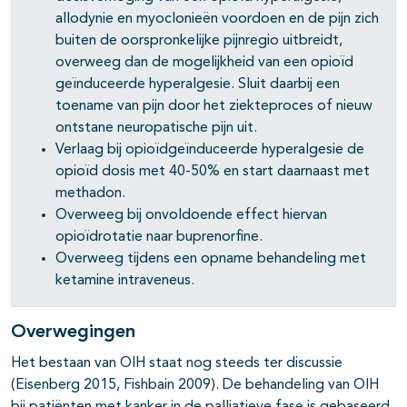
allodynie en myoclonieën voordoen en de pijn zich
buiten de oorspronkelijke pijnregio uitbreidt,
pagina's open- en dichtklappen
overweeg dan de mogelijkheid van een opioïd
geïnduceerde hyperalgesie. Sluit daarbij een
toename van pijn door het ziekteproces of nieuw
ontstane neuropatische pijn uit.
Verlaag bij opioïdgeïnduceerde hyperalgesie de
opioïd dosis met 40-50% en start daarnaast met
methadon.
pagina's open- en dichtklappen
Overweeg bij onvoldoende effect hiervan
opioïdrotatie naar buprenorfine.
pagina's open- en dichtklappen
Overweeg tijdens een opname behandeling met
ketamine intraveneus.
Overwegingen
Het bestaan van OIH staat nog steeds ter discussie
(Eisenberg 2015, Fishbain 2009). De behandeling van OIH