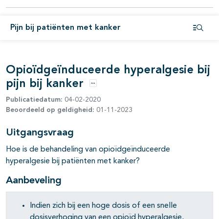
pagina's open- en dichtklappen
Pijn bij patiënten met kanker
pagina's open- en dichtklappen
Open i
pagina's open- en dichtklappen
Opioïdgeïnduceerde hyperalgesie bij
pijn bij kanker
Opties
Publicatiedatum:
04-02-2020
Beoordeeld op geldigheid:
01-11-2023
Uitgangsvraag
Hoe is de behandeling van opioïdgeïnduceerde
pagina's open- en dichtklappen
hyperalgesie bij patiënten met kanker?
Aanbeveling
Indien zich bij een hoge dosis of een snelle
dosisverhoging van een opioïd hyperalgesie,