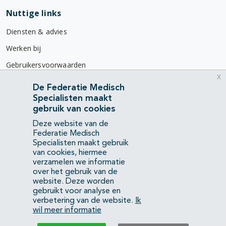
Nuttige links
Diensten & advies
Werken bij
Gebruikersvoorwaarden
x
Privacyverklaring
De Federatie Medisch
Specialisten maakt
Contact
gebruik van cookies
Mercatorlaan 1200
Deze website van de
3528 BL Utrecht
Federatie Medisch
Specialisten maakt gebruik
van cookies, hiermee
(088) 505 34 34
verzamelen we informatie
info@richtlijnendatabase.nl
over het gebruik van de
website. Deze worden
gebruikt voor analyse en
YouTube
LinkedIn
verbetering van de website.
Ik
wil meer informatie