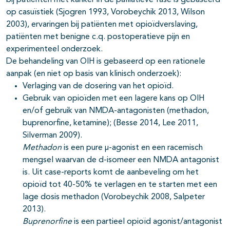
bij patiënten met kanker in de palliatieve fase is gebaseerd
op casuïstiek (Sjogren 1993, Vorobeychik 2013, Wilson
2003), ervaringen bij patiënten met opioïdverslaving,
patiënten met benigne c.q. postoperatieve pijn en
experimenteel onderzoek.
De behandeling van OIH is gebaseerd op een rationele
aanpak (en niet op basis van klinisch onderzoek):
Verlaging van de dosering van het opioïd.
Gebruik van opioïden met een lagere kans op OIH
en/of gebruik van NMDA-antagonisten (methadon,
buprenorfine, ketamine); (Besse 2014, Lee 2011,
Silverman 2009).
Methadon
is een pure μ-agonist en een racemisch
mengsel waarvan de d-isomeer een NMDA antagonist
is. Uit case-reports komt de aanbeveling om het
opioïd tot 40-50% te verlagen en te starten met een
lage dosis methadon (Vorobeychik 2008, Salpeter
2013).
Buprenorfine
is een partieel opioïd agonist/antagonist