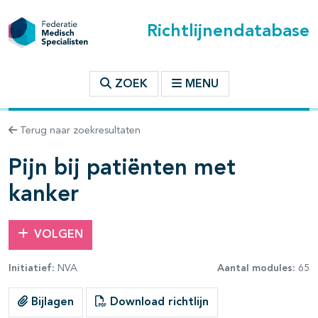
Richtlijnendatabase
t inhoudsopgave
ZOEK
MENU
n binnen deze richtlijn
Terug naar zoekresultaten
les openklappen
Pijn bij patiënten met
kanker
VOLGEN
pagina's open- en dichtklappen
Initiatief:
NVA
Aantal modules:
65
pagina's open- en dichtklappen
Bijlagen
Download richtlijn
pagina's open- en dichtklappen