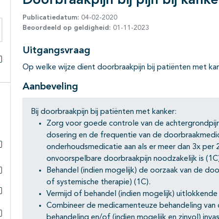
Doorbraakpijn bij pijn bij kanke
Publicatiedatum:
04-02-2020
Beoordeeld op geldigheid:
01-11-2023
eken binnen deze richtlijn
Uitgangsvraag
Op welke wijze dient doorbraakpijn bij patiënten met 
Alles openklappen
Aanbeveling
Bij doorbraakpijn bij patiënten met kanker:
Zorg voor goede controle van de achtergrondpij
dosering en de frequentie van de doorbraakmedica
onderhoudsmedicatie aan als er meer dan 3x per 
Subpagina's open- en dichtklappen
onvoorspelbare doorbraakpijn noodzakelijk is (1C)
Behandel (indien mogelijk) de oorzaak van de doo
Subpagina's open- en dichtklappen
of systemische therapie) (1C).
Vermijd of behandel (indien mogelijk) uitlokkende
Subpagina's open- en dichtklappen
Combineer de medicamenteuze behandeling van 
behandeling en/of (indien mogelijk en zinvol) inva