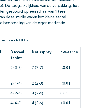
atiënten met kanker, die doorbraakmedicatie
ne). De toegankelijkheid van de verpakking, het
en gescoord op een schaal van 1 (zeer
 van deze studie waren het kleine aantal
 de beoordeling van de eigen medicatie
ormen van ROO's
l
Buccaal
N
eusspray
p
-waarde
tablet
5 (3-7)
7 (7-7)
<0.01
2 (1-4)
2 (2-3)
<0.01
4 (2-6)
4 (2-4)
0.01
4 (4-6)
4 (2-6)
<0.01