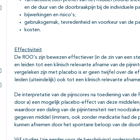
farmacokinetisch profiel van het middel (vooral snelh
en de duur van de doorbraakpijn bij de individuele pa
bijwerkingen en risico's;
Subpagina's open- en dichtklappen
gebruiksgemak, tevredenheid en voorkeur van de pa
kosten.
Effectiviteit
De ROO's zijn bewezen effectiever (in de zin van een ste
en leiden tot een klinisch relevante afname van de pijnin
vergeleken zijn met placebo is er geen twijfel over de e
Subpagina's open- en dichtklappen
leiden (uiteindelijk) ook tot een klinisch relevante afname
Subpagina's open- en dichtklappen
De interpretatie van de pijnscores na toediening van de
door a) een mogelijk placebo-effect van deze middelen,
waardoor een daling van de pijnintensiteit niet noodzakel
gegeven middel (immers, ook zonder medicatie had de pi
kunnen afnemen door het spontane beloop van de doorb