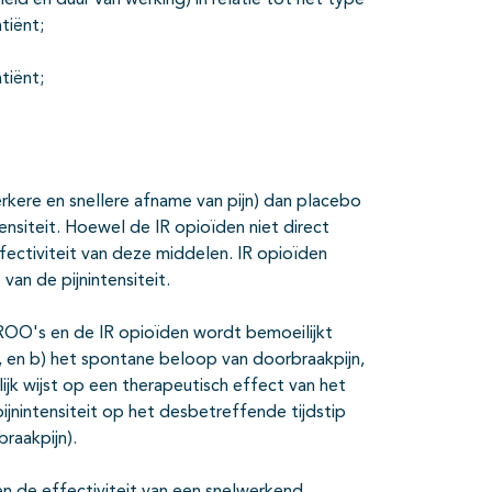
eid en duur van werking) in relatie tot het type
tiënt;
tiënt;
rkere en snellere afname van pijn) dan placebo
tensiteit. Hoewel de IR opioïden niet direct
ffectiviteit van deze middelen. IR opioïden
 van de pijnintensiteit.
 ROO's en de IR opioïden wordt bemoeilijkt
 en b) het spontane beloop van doorbraakpijn,
ijk wijst op een therapeutisch effect van het
jnintensiteit op het desbetreffende tijdstip
raakpijn).