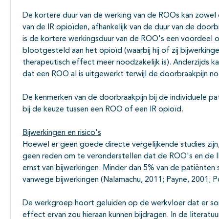
De kortere duur van de werking van de ROOs kan zowel e
van de IR opioïden, afhankelijk van de duur van de doorbr
is de kortere werkingsduur van de ROO's een voordeel 
blootgesteld aan het opioïd (waarbij hij of zij bijwerki
therapeutisch effect meer noodzakelijk is). Anderzijds k
dat een ROO al is uitgewerkt terwijl de doorbraakpijn no
De kenmerken van de doorbraakpijn bij de individuele pat
bij de keuze tussen een ROO of een IR opioïd.
Bijwerkingen en risico's
Hoewel er geen goede directe vergelijkende studies zijn,
geen reden om te veronderstellen dat de ROO's en de IR 
ernst van bijwerkingen. Minder dan 5% van de patiënten
vanwege bijwerkingen (Nalamachu, 2011; Payne, 2001; Por
De werkgroep hoort geluiden op de werkvloer dat er som
effect ervan zou hieraan kunnen bijdragen. In de literatuu