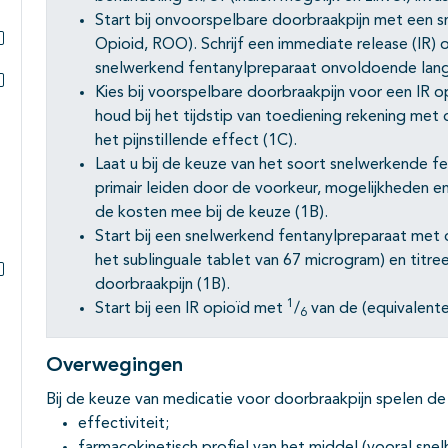
Subpagina's open- en dichtklappen
Start bij onvoorspelbare doorbraakpijn met een 
Opioid, ROO). Schrijf een immediate release (IR) 
Subpagina's open- en dichtklappen
snelwerkend fentanylpreparaat onvoldoende lang
Kies bij voorspelbare doorbraakpijn voor een IR 
Subpagina's open- en dichtklappen
houd bij het tijdstip van toediening rekening met 
het pijnstillende effect (1C).
Laat u bij de keuze van het soort snelwerkende fe
primair leiden door de voorkeur, mogelijkheden 
de kosten mee bij de keuze (1B).
Start bij een snelwerkend fentanylpreparaat met 
het sublinguale tablet van 67 microgram) en titre
doorbraakpijn (1B).
Subpagina's open- en dichtklappen
1
Start bij een IR opioïd met
/
van de (equivalente
6
Overwegingen
Bij de keuze van medicatie voor doorbraakpijn spelen de
effectiviteit;