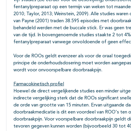
Vijf studies (zie eerder voor de beschrijving) onderzoch
fentanylpreparaat op een termijn van weken tot maande
2010; Taylor, 2013; Weinstein, 2009). Alle studies waren 
van Payne (2001) traden 38.595 episodes met doorbraa
behandeld werden met de buccale stick. Er was geen tre
van de tijd. In bovengenoemde studies staakte 2 tot 4
fentanylpreparaat vanwege onvoldoende of geen effec
Voor de ROOs geldt evenzeer als voor de oraal toegedi
principe de onderhoudsdosering moet worden aangepast
wordt voor onvoorspelbare doorbraakpijn.
Farmacokinetisch profiel
Hoewel de direct vergelijkende studies een minder uitges
indirecte vergelijking sterk dat de ROOs significant snelle
de orde van grootte van 15 minuten. Ervan uitgaande dat 
doorbraakmedicatie is dit een voordeel van ROO's ten o
doorbraakpijn. Voor voorspelbare doorbraakpijn geldt di
tevoren gegeven kunnen worden (bijvoorbeeld 30 tot 40