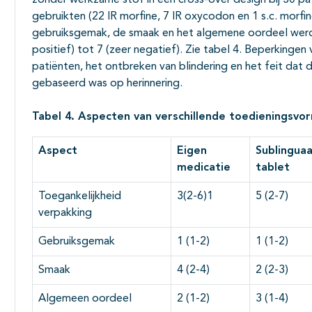
zonder werkzame stof in een cross-over design bij 30 p
gebruikten (22 IR morfine, 7 IR oxycodon en 1 s.c. morfi
gebruiksgemak, de smaak en het algemene oordeel werd
positief) tot 7 (zeer negatief). Zie tabel 4. Beperkingen
patiënten, het ontbreken van blindering en het feit dat
gebaseerd was op herinnering.
Tabel 4. Aspecten van verschillende toedieningsv
A
spect
Eigen
Sub
linguaa
medicatie
tablet
Toegankelijkheid
3(2-6)1
5 (2-7)
verpakking
Gebruiksgemak
1 (1-2)
1 (1-2)
Smaak
4 (2-4)
2 (2-3)
Algemeen oordeel
2 (1-2)
3 (1-4)