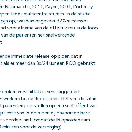
ten de effectiviteit van een snelwerkend
n (Nalamanchu, 2011; Payne, 2001; Portenoy,
open-label, multicentre studies. In de studie
kpijn op, waarvan ongeveer 92% succesvol
nd voor afname van de effectiviteit in de loop
% van de patiënten het snelwerkende
t.
ende immediate release opioiden dat in
 als er meer dan 3x/24 uur een ROO gebruikt
proken verschil laten zien, suggereert
r werker dan de IR opioïden. Het verschil zit in
patiënten prijs stellen op een snel effect van
pzichte van IR opioïden bij onvoorspelbare
t voordeel niet, omdat de IR opioïden ruim
 minuten voor de verzorging).