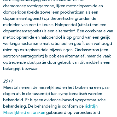
de maagontlediging en/of stimulatie van de
chemoreceptortriggerzone, lijken metoclopramide en
domperidon (beide zowel een prokineticum als een
dopamineantagonist) op theoretische gronden de
middelen van eerste keuze. Haloperidol (uitsluitend een
pagina's open- en dichtklappen
dopamineantagonist) is een alternatief. Een combinatie van
metoclopramide en haloperidol is op grond van een gelijk
pagina's open- en dichtklappen
werkingsmechanisme niet rationeel en geeft een verhoogd
risico op extrapiramidale bijwerkingen. Ondansetron (een
serotonineantagonist) is ook een alternatief, maar de vaak
optredende obstipatie door gebruik van dit middel is een
belangrijk bezwaar.
2019
Meestal nemen de misselijkheid en het braken na een paar
dagen af. In de tussentijd kan symptomatisch worden
behandeld. Er is geen evidence-based symptomatische
behandeling. De behandeling is conform de
richtlijn
Misselijkheid en braken
gebaseerd op verondersteld