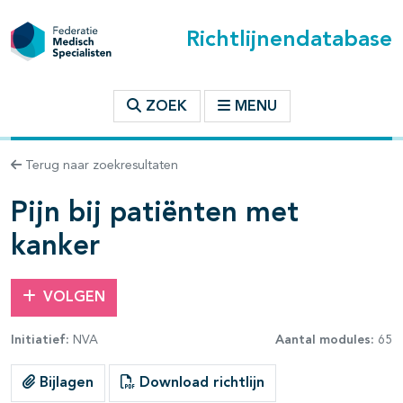
Richtlijnendatabase
t inhoudsopgave
ZOEK
MENU
n binnen deze richtlijn
Terug naar zoekresultaten
les openklappen
Pijn bij patiënten met
kanker
VOLGEN
pagina's open- en dichtklappen
Initiatief:
NVA
Aantal modules:
65
pagina's open- en dichtklappen
Bijlagen
Download richtlijn
pagina's open- en dichtklappen