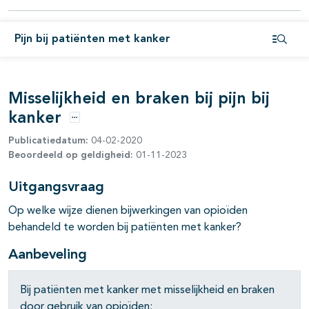
pagina's open- en dichtklappen
Pijn bij patiënten met kanker
pagina's open- en dichtklappen
Open i
pagina's open- en dichtklappen
Misselijkheid en braken bij pijn bij
kanker
Opties
Publicatiedatum:
04-02-2020
Beoordeeld op geldigheid:
01-11-2023
Uitgangsvraag
Op welke wijze dienen bijwerkingen van opioïden
pagina's open- en dichtklappen
behandeld te worden bij patiënten met kanker?
Aanbeveling
Bij patiënten met kanker met misselijkheid en braken
door gebruik van opioïden: