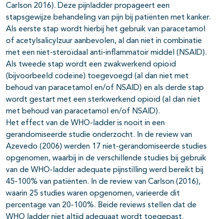
Carlson 2016). Deze pijnladder propageert een
stapsgewijze behandeling van pijn bij patiënten met kanker.
Als eerste stap wordt hierbij het gebruik van paracetamol
of acetylsalicylzuur aanbevolen, al dan niet in combinatie
met een niet-steroïdaal anti-inflammatoir middel (NSAID).
Als tweede stap wordt een zwakwerkend opioïd
(bijvoorbeeld codeïne) toegevoegd (al dan niet met
behoud van paracetamol en/of NSAID) en als derde stap
wordt gestart met een sterkwerkend opioïd (al dan niet
met behoud van paracetamol en/of NSAID).
Het effect van de WHO-ladder is nooit in een
gerandomiseerde studie onderzocht. In de review van
Azevedo (2006) werden 17 niet-gerandomiseerde studies
opgenomen, waarbij in de verschillende studies bij gebruik
van de WHO-ladder adequate pijnstilling werd bereikt bij
45-100% van patiënten. In de review van Carlson (2016),
waarin 25 studies waren opgenomen, varieerde dit
percentage van 20-100%. Beide reviews stellen dat de
WHO ladder niet altijd adequaat wordt toegepast.