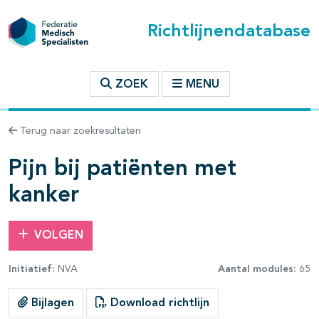
Richtlijnendatabase
t inhoudsopgave
ZOEK
MENU
n binnen deze richtlijn
Terug naar zoekresultaten
les openklappen
Pijn bij patiënten met
kanker
VOLGEN
pagina's open- en dichtklappen
Initiatief:
NVA
Aantal modules:
65
pagina's open- en dichtklappen
Bijlagen
Download richtlijn
pagina's open- en dichtklappen