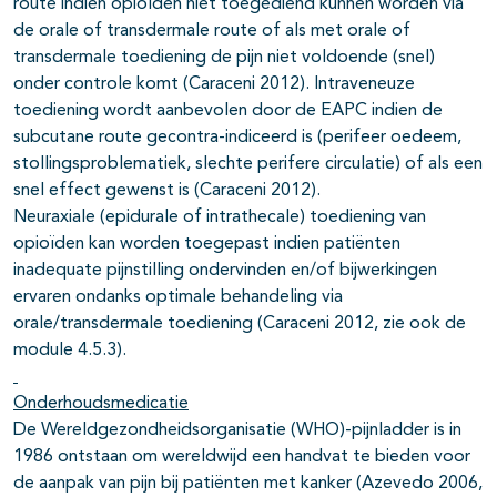
route indien opioïden niet toegediend kunnen worden via
de orale of transdermale route of als met orale of
transdermale toediening de pijn niet voldoende (snel)
onder controle komt (Caraceni 2012). Intraveneuze
toediening wordt aanbevolen door de EAPC indien de
subcutane route gecontra-indiceerd is (perifeer oedeem,
stollingsproblematiek, slechte perifere circulatie) of als een
snel effect gewenst is (Caraceni 2012).
Neuraxiale (epidurale of intrathecale) toediening van
opioïden kan worden toegepast indien patiënten
inadequate pijnstilling ondervinden en/of bijwerkingen
ervaren ondanks optimale behandeling via
orale/transdermale toediening (Caraceni 2012, zie ook de
module 4.5.3).
Onderhoudsmedicatie
De Wereldgezondheidsorganisatie (WHO)-pijnladder is in
1986 ontstaan om wereldwijd een handvat te bieden voor
de aanpak van pijn bij patiënten met kanker (Azevedo 2006,