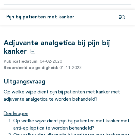
pagina's open- en dichtklappen
Pijn bij patiënten met kanker
pagina's open- en dichtklappen
Open i
pagina's open- en dichtklappen
Adjuvante analgetica bij pijn bij
kanker
Opties
Publicatiedatum:
04-02-2020
Beoordeeld op geldigheid:
01-11-2023
Uitgangsvraag
Op welke wijze dient pijn bij patiënten met kanker met
pagina's open- en dichtklappen
adjuvante analgetica te worden behandeld?
Deelvragen
Op welke wijze dient pijn bij patiënten met kanker met
anti-epileptica te worden behandeld?