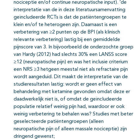
nociceptie en/of continue neuropatische input). ’de
interpretatie van de in deze literatuursamenvatting
geïncludeerde RCTs is dat de patiëntengroepen te
klein en/of te heterogeen zijn. Daarnaast is een
verbetering van ≥2 punten op de BPI (als klinisch
relevante verbetering) lastig bij een gemiddelde
pijnscore van 3. In bijvoorbeeld de onderzochte groep
van Hardy (2012) had slechts 30% een LANSS score
≥12 (neuropatische pijn) en was het inclusie criterium
een NRS ≥3 hetgeen meestal niet als refractaire pijn
wordt aangeduid. Dit maakt de interpretatie van de
studieresultaten lastig: wordt er geen effect van
behandeling met ketamine gevonden omdat deze er
daadwerkelijk niet is, of omdat de geïncludeerde
populatie relatief weinig pijn had, waardoor er ook
weinig verbetering te behalen was? Studies met beter
geselecteerde patiëntengroepen (alleen
neuropatische pijn of alleen massale nociceptie) zijn
dringend gewenst;