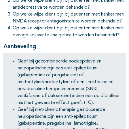
Op welke wijze dient pijn bij patiënten met kanker met
antidepressiva te worden behandeld?
pagina's open- en dichtklappen
Op welke wijze dient pijn bij patiënten met kanker met
NMDA receptor antagonisten te worden behandeld?
Op welke wijze dient pijn bij patiënten met kanker met
overige adjuvante analgetica te worden behandeld?
Aanbeveling
Geef bij gecombineerde nociceptieve en
pagina's open- en dichtklappen
neuropatische pijn een anti-epilepticum
(gabapentine of pregabaline) of
pagina's open- en dichtklappen
amitriptyline/nortriptyline of een serotonine en
noradrenaline heropnameremmer (SNRI,
venlafaxine of duloxetine) indien een opioïd alleen
niet het gewenste effect geeft (1C).
Geef bij niet-chemotherapie geïnduceerde
neuropatische pijn een anti-epilepticum
(gabapentine, pregabaline, lamotrigine,