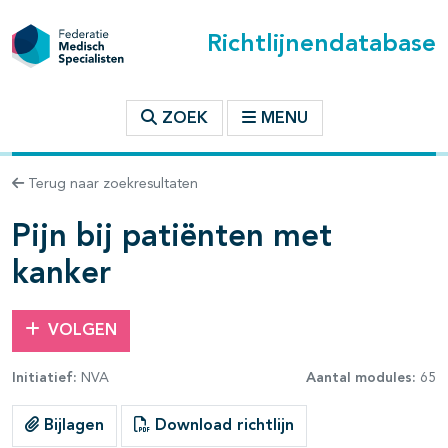
Richtlijnendatabase
t inhoudsopgave
ZOEK
MENU
n binnen deze richtlijn
Terug naar zoekresultaten
les openklappen
Pijn bij patiënten met
kanker
VOLGEN
pagina's open- en dichtklappen
Initiatief:
NVA
Aantal modules:
65
pagina's open- en dichtklappen
Bijlagen
Download richtlijn
pagina's open- en dichtklappen