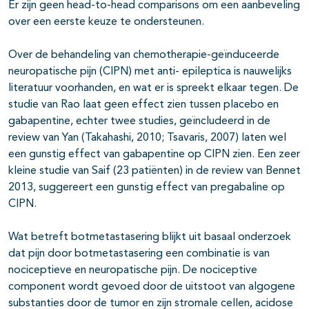
Er zijn geen head-to-head comparisons om een aanbeveling
over een eerste keuze te ondersteunen.
Over de behandeling van chemotherapie-geïnduceerde
neuropatische pijn (CIPN) met anti- epileptica is nauwelijks
literatuur voorhanden, en wat er is spreekt elkaar tegen. De
studie van Rao laat geen effect zien tussen placebo en
gabapentine, echter twee studies, geïncludeerd in de
review van Yan (Takahashi, 2010; Tsavaris, 2007) laten wel
een gunstig effect van gabapentine op CIPN zien. Een zeer
kleine studie van Saif (23 patiënten) in de review van Bennet
2013, suggereert een gunstig effect van pregabaline op
CIPN.
Wat betreft botmetastasering blijkt uit basaal onderzoek
dat pijn door botmetastasering een combinatie is van
nociceptieve en neuropatische pijn. De nociceptive
component wordt gevoed door de uitstoot van algogene
substanties door de tumor en zijn stromale cellen, acidose