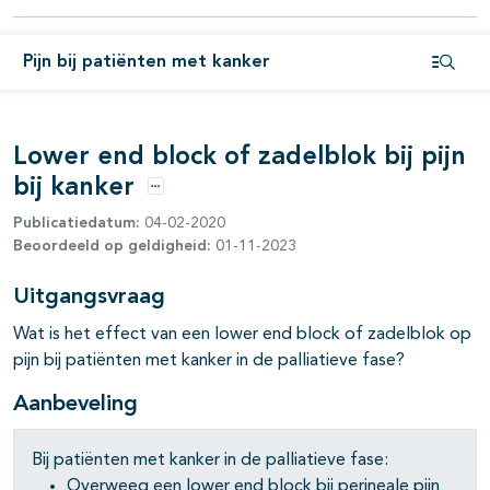
pagina's open- en dichtklappen
Pijn bij patiënten met kanker
pagina's open- en dichtklappen
Open i
pagina's open- en dichtklappen
Lower end block of zadelblok bij pijn
pagina's open- en dichtklappen
bij kanker
Opties
Publicatiedatum:
04-02-2020
Beoordeeld op geldigheid:
01-11-2023
Uitgangsvraag
Wat is het effect van een lower end block of zadelblok op
pijn bij patiënten met kanker in de palliatieve fase?
Aanbeveling
Bij patiënten met kanker in de palliatieve fase:
pagina's open- en dichtklappen
Overweeg een lower end block bij perineale pijn