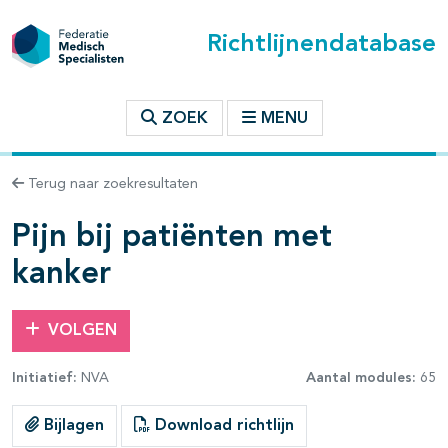
Richtlijnendatabase
t inhoudsopgave
ZOEK
MENU
n binnen deze richtlijn
Terug naar zoekresultaten
les openklappen
Pijn bij patiënten met
kanker
VOLGEN
pagina's open- en dichtklappen
Initiatief:
NVA
Aantal modules:
65
pagina's open- en dichtklappen
Bijlagen
Download richtlijn
pagina's open- en dichtklappen