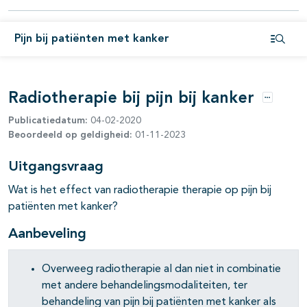
pagina's open- en dichtklappen
Pijn bij patiënten met kanker
Open i
Radiotherapie bij pijn bij kanker
Opties
Publicatiedatum:
04-02-2020
Beoordeeld op geldigheid:
01-11-2023
Uitgangsvraag
pagina's open- en dichtklappen
Wat is het effect van radiotherapie therapie op pijn bij
pagina's open- en dichtklappen
patiënten met kanker?
Aanbeveling
pagina's open- en dichtklappen
pagina's open- en dichtklappen
Overweeg radiotherapie al dan niet in combinatie
met andere behandelingsmodaliteiten, ter
behandeling van pijn bij patiënten met kanker als