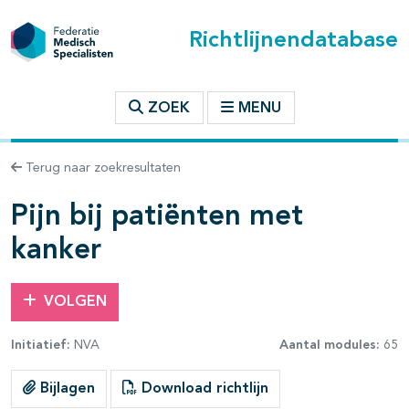
Richtlijnendatabase
t inhoudsopgave
ZOEK
MENU
n binnen deze richtlijn
Terug naar zoekresultaten
les openklappen
Pijn bij patiënten met
kanker
VOLGEN
pagina's open- en dichtklappen
Initiatief:
NVA
Aantal modules:
65
pagina's open- en dichtklappen
Bijlagen
Download richtlijn
pagina's open- en dichtklappen