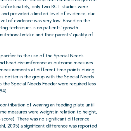
the effect of feeding interventions on growth
. Unfortunately, only two RCT studies were
on and provided a limited level of evidence, due
 level of evidence was very low. Based on the
eding techniques is on patients’ growth.
tritional intake and their parents’ quality of
pacifier to the use of the Special Needs
 and head circumference as outcome measures.
 measurements at different time points during
as better in the group with the Special Needs
to the Special Needs Feeder were required less
94).
 contribution of wearing an feeding plate until
me measures were weight in relation to height,
Z-score). There was no significant difference
ahl, 2005) a significant difference was reported