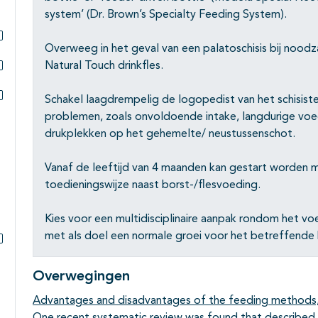
system’ (Dr. Brown’s Specialty Feeding System).
Overweeg in het geval van een palatoschisis bij nood
Subpagina's open- en dichtklappen
Natural Touch drinkfles.
Subpagina's open- en dichtklappen
Schakel laagdrempelig de logopedist van het schisiste
Subpagina's open- en dichtklappen
problemen, zoals onvoldoende intake, langdurige voed
drukplekken op het gehemelte/ neustussenschot.
Vanaf de leeftijd van 4 maanden kan gestart worden m
toedieningswijze naast borst-/flesvoeding.
Kies voor een multidisciplinaire aanpak rondom het v
met als doel een normale groei voor het betreffende 
Subpagina's open- en dichtklappen
Overwegingen
Advantages and disadvantages of the feeding methods, 