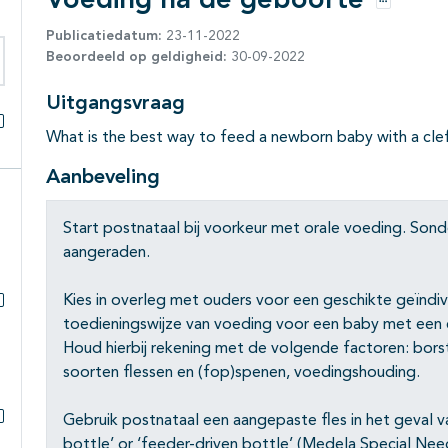
Voeding na de geboorte
Opties
Publicatiedatum:
23-11-2022
Beoordeeld op geldigheid:
30-09-2022
eken binnen deze richtlijn
Uitgangsvraag
What is the best way to feed a newborn baby with a cleft 
Alles openklappen
Aanbeveling
Start postnataal bij voorkeur met orale voeding. Sond
aangeraden.
Kies in overleg met ouders voor een geschikte geïndi
Subpagina's open- en dichtklappen
toedieningswijze van voeding voor een baby met een ch
Houd hierbij rekening met de volgende factoren: bors
soorten flessen en (fop)spenen, voedingshouding.
Gebruik postnataal een aangepaste fles in het geval v
Subpagina's open- en dichtklappen
bottle’ or ‘feeder-driven bottle’ (Medela Special Nee