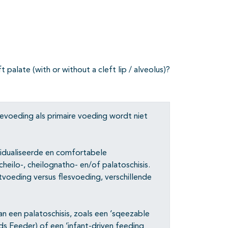
palate (with or without a cleft lip / alveolus)?
evoeding als primaire voeding wordt niet
vidualiseerde en comfortabele
eilo-, cheilognatho- en/of palatoschisis.
tvoeding versus flesvoeding, verschillende
an een palatoschisis, zoals een ‘sqeezable
ds Feeder) of een ‘infant-driven feeding