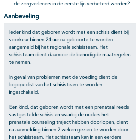
de zorgverleners in de eerste lijn verbeterd worden?
Aanbeveling
pagina's open- en dichtklappen
Ieder kind dat geboren wordt met een schisis dient bij
voorkeur binnen 24 uur na geboorte te worden
pagina's open- en dichtklappen
aangemeld bij het regionale schisisteam. Het
schisisteam dient daarvoor de benodigde maatregelen
te nemen.
pagina's open- en dichtklappen
In geval van problemen met de voeding dient de
logopedist van het schisisteam te worden
ingeschakeld.
Een kind, dat geboren wordt met een prenataal reeds
vastgestelde schisis en waarbij de ouders het
prenatale counseling traject hebben doorlopen, dient
na aanmelding binnen 2 weken gezien te worden door
het schisisteam. Het schisisteam kan in een eerdere