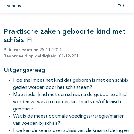
Schisis
Open i
pagina's open- en dichtklappen
Praktische zaken geboorte kind met
pagina's open- en dichtklappen
schisis
pagina's open- en dichtklappen
Opties
Publicatiedatum:
25-11-2014
Beoordeeld op geldigheid:
01-12-2011
Uitgangsvraag
Hoe snel moet het kind dat geboren is met een schisis
gezien worden door het schisisteam?
Moet ieder kind met een schisis na de geboorte altijd
worden verwezen naar een kinderarts en/of klinisch
pagina's open- en dichtklappen
geneticus
pagina's open- en dichtklappen
Wat is de meest optimale voedingsstrategie/manier
van voeden bij schisis?
Hoe kan de kennis over schisis van de kraamafdeling en