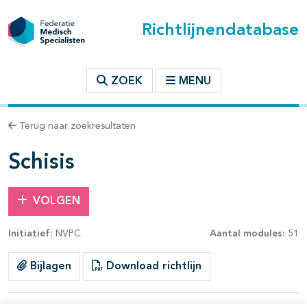
Richtlijnendatabase
t inhoudsopgave
ZOEK
MENU
n binnen deze richtlijn
Terug naar zoekresultaten
les openklappen
Schisis
VOLGEN
Initiatief:
NVPC
Aantal modules:
51
pagina's open- en dichtklappen
Bijlagen
Download richtlijn
pagina's open- en dichtklappen