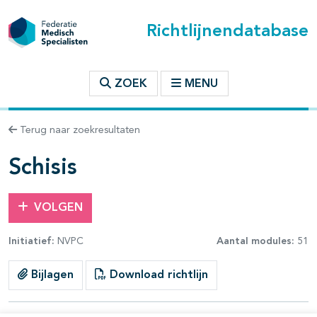
Richtlijnendatabase
t inhoudsopgave
ZOEK
MENU
n binnen deze richtlijn
Terug naar zoekresultaten
les openklappen
Schisis
VOLGEN
Initiatief:
NVPC
Aantal modules:
51
pagina's open- en dichtklappen
Bijlagen
Download richtlijn
pagina's open- en dichtklappen