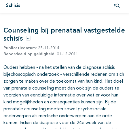
Schisis
Open i
pagina's open- en dichtklappen
Counseling bij prenataal vastgestelde
pagina's open- en dichtklappen
schisis
pagina's open- en dichtklappen
Opties
Publicatiedatum:
25-11-2014
Beoordeeld op geldigheid:
01-12-2011
Ouders hebben - na het stellen van de diagnose schisis
bijechoscopisch onderzoek - verschillende redenen om zich
zorgen te maken over de toekomst van hun kind. Het doel
van prenatale counseling moet dan ook zijn de ouders te
voorzien van eenduidige informatie over wat er voor hun
pagina's open- en dichtklappen
kind mogelijkheden en consequenties kunnen zijn. Bij de
prenatale counseling moeten zowel psychosociale
pagina's open- en dichtklappen
onderwerpen als medische onderwerpen aan de orde
komen. Indien de diagnose voor de 24e week van de