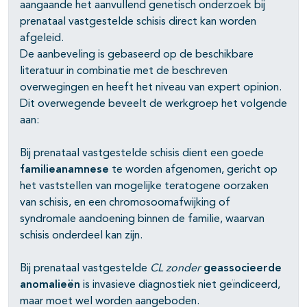
aangaande het aanvullend genetisch onderzoek bij
prenataal vastgestelde schisis direct kan worden
afgeleid.
De aanbeveling is gebaseerd op de beschikbare
pagina's open- en dichtklappen
literatuur in combinatie met de beschreven
overwegingen en heeft het niveau van expert opinion.
Dit overwegende beveelt de werkgroep het volgende
aan:
Bij prenataal vastgestelde schisis dient een goede
familieanamnese
te worden afgenomen, gericht op
het vaststellen van mogelijke teratogene oorzaken
pagina's open- en dichtklappen
van schisis, en een chromosoomafwijking of
syndromale aandoening binnen de familie, waarvan
schisis onderdeel kan zijn.
pagina's open- en dichtklappen
Bij prenataal vastgestelde
CL zonder
geassocieerde
anomalieën
is invasieve diagnostiek niet geïndiceerd,
maar moet wel worden aangeboden.