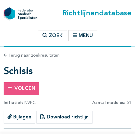
Richtlijnendatabase
t inhoudsopgave
ZOEK
MENU
n binnen deze richtlijn
Terug naar zoekresultaten
les openklappen
Schisis
VOLGEN
Initiatief:
NVPC
Aantal modules:
51
pagina's open- en dichtklappen
Bijlagen
Download richtlijn
pagina's open- en dichtklappen