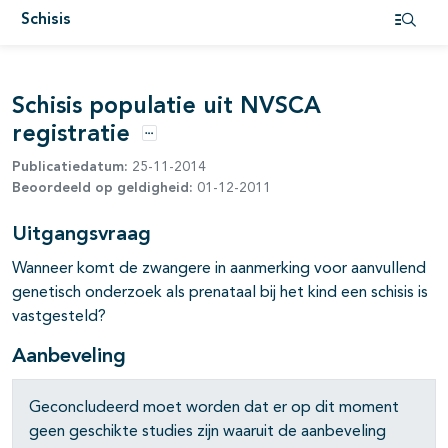
Schisis
Open i
pagina's open- en dichtklappen
Schisis populatie uit NVSCA
pagina's open- en dichtklappen
registratie
pagina's open- en dichtklappen
Opties
Publicatiedatum:
25-11-2014
Beoordeeld op geldigheid:
01-12-2011
Uitgangsvraag
Wanneer komt de zwangere in aanmerking voor aanvullend
genetisch onderzoek als prenataal bij het kind een schisis is
vastgesteld?
pagina's open- en dichtklappen
Aanbeveling
pagina's open- en dichtklappen
Geconcludeerd moet worden dat er op dit moment
geen geschikte studies zijn waaruit de aanbeveling