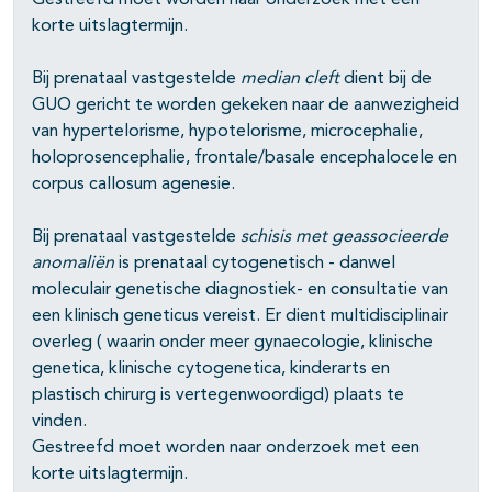
Gestreefd moet worden naar onderzoek met een
korte uitslagtermijn.
Bij prenataal vastgestelde
median
cleft
dient bij de
GUO gericht te worden gekeken naar de aanwezigheid
van hypertelorisme, hypotelorisme, microcephalie,
holoprosencephalie, frontale/basale encephalocele en
corpus callosum agenesie.
Bij prenataal vastgestelde
schisis
met geassocieerde
anomaliën
is prenataal cytogenetisch - danwel
moleculair genetische diagnostiek- en consultatie van
een klinisch geneticus vereist. Er dient multidisciplinair
overleg ( waarin onder meer gynaecologie, klinische
genetica, klinische cytogenetica, kinderarts en
plastisch chirurg is vertegenwoordigd) plaats te
vinden.
Gestreefd moet worden naar onderzoek met een
korte uitslagtermijn.