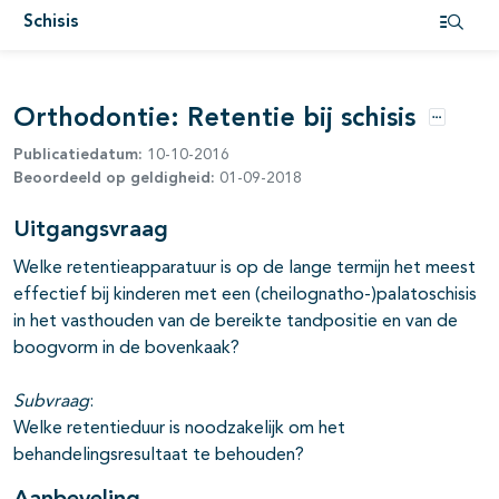
Schisis
Open i
pagina's open- en dichtklappen
Orthodontie: Retentie bij schisis
pagina's open- en dichtklappen
Opties
Publicatiedatum:
10-10-2016
pagina's open- en dichtklappen
Beoordeeld op geldigheid:
01-09-2018
Uitgangsvraag
Welke retentieapparatuur is op de lange termijn het meest
effectief bij kinderen met een (cheilognatho-)palatoschisis
in het vasthouden van de bereikte tandpositie en van de
boogvorm in de bovenkaak?
Subvraag
:
Welke retentieduur is noodzakelijk om het
behandelingsresultaat te behouden?