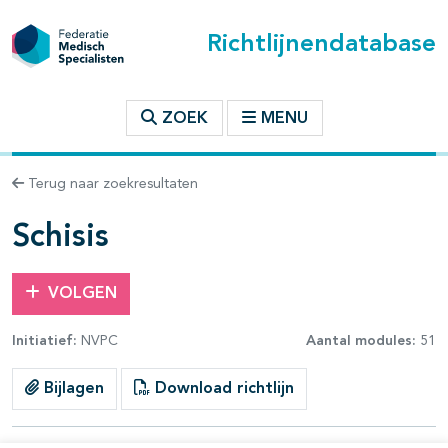
Richtlijnendatabase
t inhoudsopgave
ZOEK
MENU
n binnen deze richtlijn
Terug naar zoekresultaten
les openklappen
Schisis
VOLGEN
Initiatief:
NVPC
Aantal modules:
51
pagina's open- en dichtklappen
Bijlagen
Download richtlijn
pagina's open- en dichtklappen