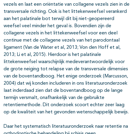
vezels en laat een oriëntatie van collagene vezels zien in de
transversale richting. Ook is het littekenweefsel verankerd
aan het palatinale bot terwijl dit bij niet-geopereerd
weefsel veel minder het geval is. Bovendien zijn de
collagene vezels in het littekenweefsel voor een deel
continue met de collagene vezels van het parodontaal
ligament (Van de Water et al, 2013; Von den Hoff et al,
2013; Li et al, 2015). Hierdoor is het palatinale
littekenweefsel waarschijnlijk medeverantwoordelijk voor
de grote neiging tot relapse van de transversale dimensies
van de boventandboog. Het enige onderzoek (Marcusson,
2004) dat wij konden includeren in ons literatuuronderzoek
laat inderdaad zien dat de boventandboog op de lange
termijn versmalt, onafhankelijk van de gebruikte
retentiemethode. Dit onderzoek scoort echter zeer laag
op de kwaliteit van het gevonden wetenschappelijk bewijs.
Daar het systematisch literatuuronderzoek naar retentie na
orthodontische behandeling bij schisis geen