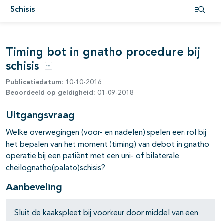
Schisis
Open i
pagina's open- en dichtklappen
Timing bot in gnatho procedure bij
pagina's open- en dichtklappen
schisis
Opties
Publicatiedatum:
10-10-2016
Beoordeeld op geldigheid:
01-09-2018
pagina's open- en dichtklappen
Uitgangsvraag
Welke overwegingen (voor- en nadelen) spelen een rol bij
het bepalen van het moment (timing) van debot in gnatho
operatie bij een patiënt met een uni- of bilaterale
cheilognatho(palato)schisis?
Aanbeveling
pagina's open- en dichtklappen
Sluit de kaakspleet bij voorkeur door middel van een