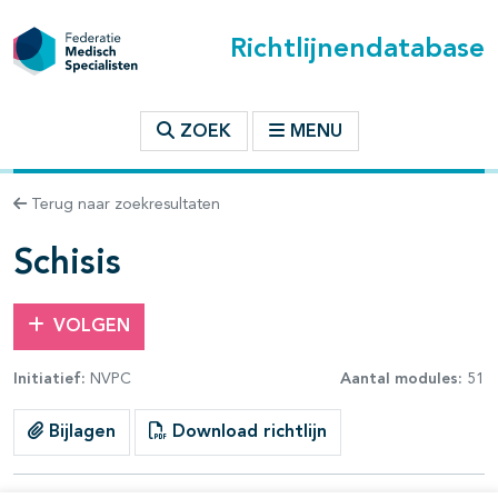
Richtlijnendatabase
t inhoudsopgave
ZOEK
MENU
n binnen deze richtlijn
Terug naar zoekresultaten
les openklappen
Schisis
VOLGEN
Initiatief:
NVPC
Aantal modules:
51
pagina's open- en dichtklappen
Bijlagen
Download richtlijn
pagina's open- en dichtklappen