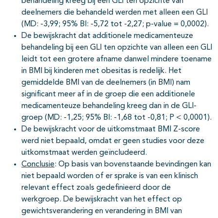
behandeling kreeg bij een GLI ten opzichte van
deelnemers die behandeld werden met alleen een GLI
(MD: -3,99; 95% BI: -5,72 tot -2,27; p-value = 0,0002).
De bewijskracht dat additionele medicamenteuze
behandeling bij een GLI ten opzichte van alleen een GLI
leidt tot een grotere afname danwel mindere toename
in BMI bij kinderen met obesitas is redelijk. Het
gemiddelde BMI van de deelnemers (in BMI) nam
significant meer af in de groep die een additionele
medicamenteuze behandeling kreeg dan in de GLI-
groep (MD: -1,25; 95% BI: -1,68 tot -0,81; P < 0,0001).
De bewijskracht voor de uitkomstmaat BMI Z-score
werd niet bepaald, omdat er geen studies voor deze
uitkomstmaat werden geïncludeerd.
Conclusie
: Op basis van bovenstaande bevindingen kan
niet bepaald worden of er sprake is van een klinisch
relevant effect zoals gedefinieerd door de
werkgroep. De bewijskracht van het effect op
gewichtsverandering en verandering in BMI van