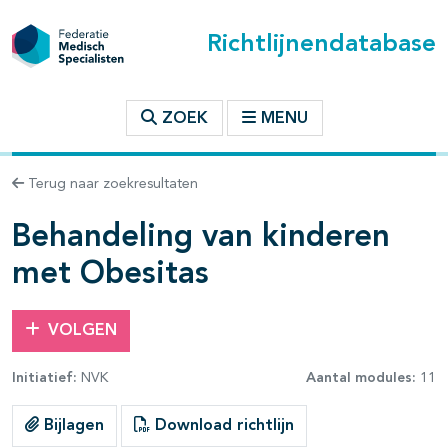
Richtlijnendatabase
t inhoudsopgave
ZOEK
MENU
n binnen deze richtlijn
Terug naar zoekresultaten
Behandeling van kinderen
met Obesitas
VOLGEN
Initiatief:
NVK
Aantal modules:
11
Bijlagen
Download richtlijn