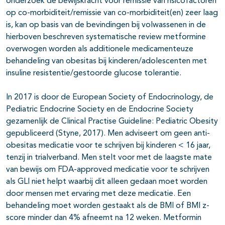
onderzoek de bewijskracht voor remissie van risicofactoren
op co-morbiditeit/remissie van co-morbiditeit(en) zeer laag
is, kan op basis van de bevindingen bij volwassenen in de
hierboven beschreven systematische review metformine
overwogen worden als additionele medicamenteuze
behandeling van obesitas bij kinderen/adolescenten met
insuline resistentie/gestoorde glucose tolerantie.
In 2017 is door de European Society of Endocrinology, de
Pediatric Endocrine Society en de Endocrine Society
gezamenlijk de Clinical Practise Guideline: Pediatric Obesity
gepubliceerd (Styne, 2017). Men adviseert om geen anti-
obesitas medicatie voor te schrijven bij kinderen < 16 jaar,
tenzij in trialverband. Men stelt voor met de laagste mate
van bewijs om FDA-approved medicatie voor te schrijven
als GLI niet helpt waarbij dit alleen gedaan moet worden
door mensen met ervaring met deze medicatie. Een
behandeling moet worden gestaakt als de BMI of BMI z-
score minder dan 4% afneemt na 12 weken. Metformin