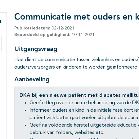
Communicatie met ouders en k
n
Publicatiedatum:
02-12-2021
Beoordeeld op geldigheid:
10-11-2021
Uitgangsvraag
eken binnen deze richtlijn
Hoe dient de communicatie tussen ziekenhuis en ouders/
ouders/verzorgers en kinderen te worden geïnformeerd 
Alles openklappen
Aanbeveling
DKA bij een nieuwe patiënt met diabetes mellitu
Geef uitleg over de acute behandeling van de DK
Informeer ouders en kind in de initiële fase kort 
patiënt zich beter gaat voelen uitgebreide educat
Geef na voldoende herstel uitgebreide educatie v
gebruik van folders, websites etc.