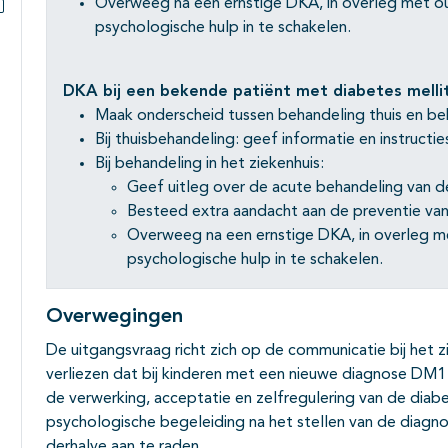
Overweeg na een ernstige DKA, in overleg met o
psychologische hulp in te schakelen.
Subpagina's open- en dichtklappen
DKA bij een bekende patiënt met diabetes mellit
Maak onderscheid tussen behandeling thuis en beh
Bij thuisbehandeling: geef informatie en instructi
Bij behandeling in het ziekenhuis:
Geef uitleg over de acute behandeling van d
Besteed extra aandacht aan de preventie v
Overweeg na een ernstige DKA, in overleg m
psychologische hulp in te schakelen.
Overwegingen
De uitgangsvraag richt zich op de communicatie bij het 
verliezen dat bij kinderen met een nieuwe diagnose DM1 
de verwerking, acceptatie en zelfregulering van de dia
psychologische begeleiding na het stellen van de diag
derhalve aan te raden.