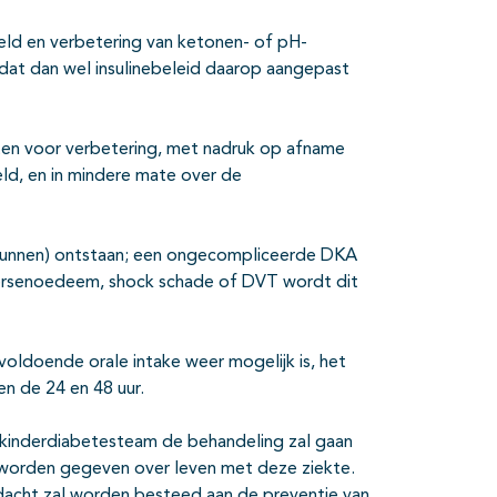
eeld en verbetering van ketonen- of pH-
 dat dan wel insulinebeleid daarop aangepast
aten voor verbetering, met nadruk op afname
eld, en in mindere mate over de
kunnen) ontstaan; een ongecompliceerde DKA
 hersenoedeem, shock schade of DVT wordt dit
 voldoende orale intake weer mogelijk is, het
en de 24 en 48 uur.
 kinderdiabetesteam de behandeling zal gaan
l worden gegeven over leven met deze ziekte.
dacht zal worden besteed aan de preventie van