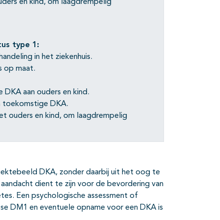
uders en kind, om laagdrempelig
us type 1:
andeling in het ziekenhuis.
es op maat.
e DKA aan ouders en kind.
an toekomstige DKA.
et ouders en kind, om laagdrempelig
ziektebeeld DKA, zonder daarbij uit het oog te
aandacht dient te zijn voor de bevordering van
betes. Een psychologische assessment of
nose DM1 en eventuele opname voor een DKA is