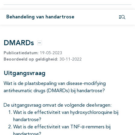
Behandeling van handartrose
Open i
DMARDs
Opties
Publicatiedatum:
19-05-2023
Beoordeeld op geldigheid:
30-11-2022
pagina's open- en dichtklappen
Uitgangsvraag
Wat is de plaatsbepaling van disease-modifying
antirheumatic drugs (DMARDs) bij handartrose?
De uitgangsvraag omvat de volgende deelvragen:
Wat is de effectiviteit van hydroxychloroquine bij
handartrose?
Wat is de effectiviteit van TNF-α-remmers bij
handartrose?