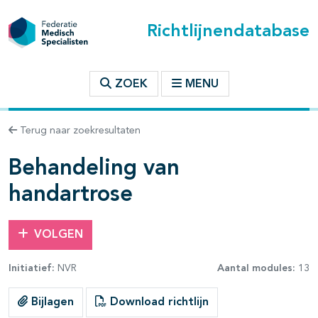
Richtlijnendatabase
t inhoudsopgave
ZOEK
MENU
n binnen deze richtlijn
Terug naar zoekresultaten
les openklappen
Behandeling van
handartrose
VOLGEN
Initiatief:
NVR
Aantal modules:
13
pagina's open- en dichtklappen
Bijlagen
Download richtlijn