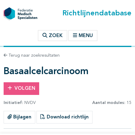
Richtlijnendatabase
t inhoudsopgave
ZOEK
MENU
n binnen deze richtlijn
Terug naar zoekresultaten
les openklappen
Basaalcelcarcinoom
VOLGEN
Initiatief:
NVDV
Aantal modules:
15
Bijlagen
Download richtlijn