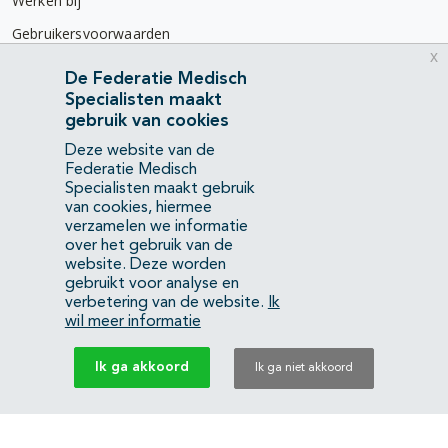
Werken bij
Gebruikersvoorwaarden
x
Privacyverklaring
De Federatie Medisch
Specialisten maakt
Contact
gebruik van cookies
Mercatorlaan 1200
Deze website van de
3528 BL Utrecht
Federatie Medisch
Specialisten maakt gebruik
van cookies, hiermee
(088) 505 34 34
verzamelen we informatie
info@richtlijnendatabase.nl
over het gebruik van de
website. Deze worden
gebruikt voor analyse en
YouTube
LinkedIn
verbetering van de website.
Ik
wil meer informatie
KvK Federatie Medisch Specialisten:
40483480
Ik ga akkoord
Ik ga niet akkoord
Privacyverklaring
Back to top