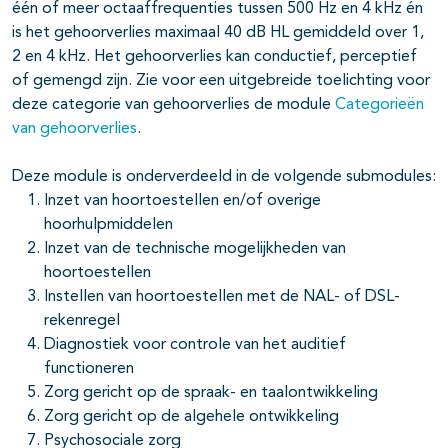
één of meer octaaffrequenties tussen 500 Hz en 4 kHz én
pagina's open- en dichtklappen
is het gehoorverlies maximaal 40 dB HL gemiddeld over 1,
2 en 4 kHz. Het gehoorverlies kan conductief, perceptief
of gemengd zijn. Zie voor een uitgebreide toelichting voor
pagina's open- en dichtklappen
deze categorie van gehoorverlies de module
Categorieën
van gehoorverlies
.
pagina's open- en dichtklappen
Deze module is onderverdeeld in de volgende submodules:
Inzet van hoortoestellen en/of overige
pagina's open- en dichtklappen
hoorhulpmiddelen
Inzet van de technische mogelijkheden van
hoortoestellen
Instellen van hoortoestellen met de NAL- of DSL-
rekenregel
Diagnostiek voor controle van het auditief
functioneren
Zorg gericht op de spraak- en taalontwikkeling
Zorg gericht op de algehele ontwikkeling
Psychosociale zorg