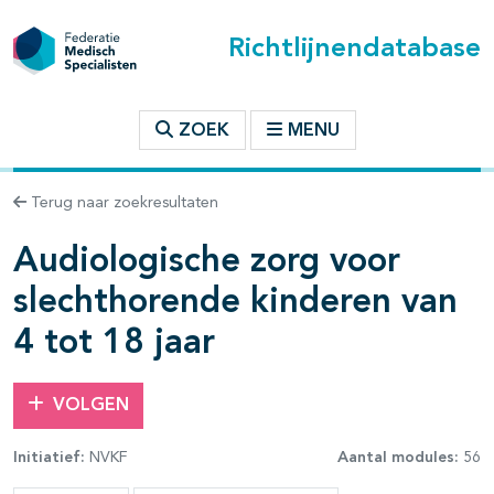
Richtlijnendatabase
t inhoudsopgave
ZOEK
MENU
n binnen deze richtlijn
Terug naar zoekresultaten
Audiologische zorg voor
les openklappen
slechthorende kinderen van
4 tot 18 jaar
VOLGEN
pagina's open- en dichtklappen
Initiatief:
NVKF
Aantal modules:
56