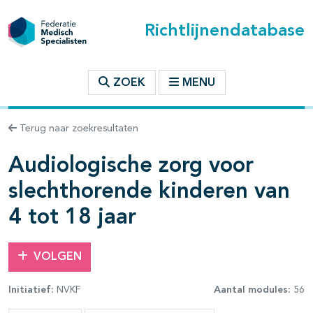
Richtlijnendatabase
t inhoudsopgave
ZOEK
MENU
n binnen deze richtlijn
Terug naar zoekresultaten
Audiologische zorg voor
les openklappen
slechthorende kinderen van
4 tot 18 jaar
VOLGEN
pagina's open- en dichtklappen
Initiatief:
NVKF
Aantal modules:
56