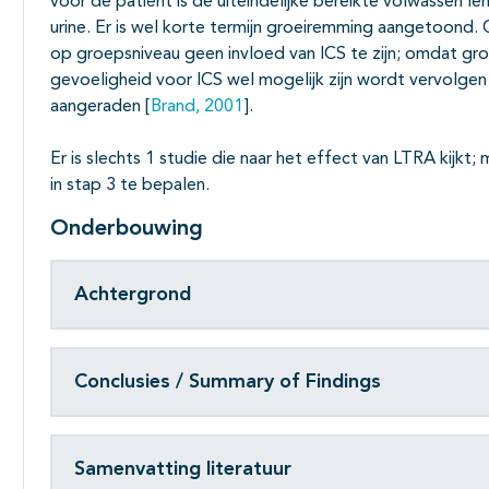
voor de patiënt is de uiteindelijke bereikte volwassen len
urine. Er is wel korte termijn groeiremming aangetoond. 
op groepsniveau geen invloed van ICS te zijn; omdat groe
gevoeligheid voor ICS wel mogelijk zijn wordt vervolgen 
aangeraden [
Brand, 2001
].
Er is slechts 1 studie die naar het effect van LTRA kijkt
in stap 3 te bepalen.
Onderbouwing
Achtergrond
Conclusies / Summary of Findings
Samenvatting literatuur