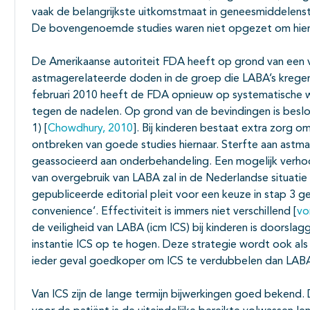
vaak de belangrijkste uitkomstmaat in geneesmiddelenstu
De bovengenoemde studies waren niet opgezet om hier 
De Amerikaanse autoriteit FDA heeft op grond van een 
astmagerelateerde doden in de groep die LABA’s kregen
februari 2010 heeft de FDA opnieuw op systematische 
tegen de nadelen. Op grond van de bevindingen is beslot
1) [
Chowdhury, 2010
]. Bij kinderen bestaat extra zorg o
ontbreken van goede studies hiernaar. Sterfte aan astma 
geassocieerd aan onderbehandeling. Een mogelijk verho
van overgebruik van LABA zal in de Nederlandse situatie
gepubliceerde editorial pleit voor een keuze in stap 3 g
convenience’. Effectiviteit is immers niet verschillend [
vo
de veiligheid van LABA (icm ICS) bij kinderen is doorsl
instantie ICS op te hogen. Deze strategie wordt ook als 
ieder geval goedkoper om ICS te verdubbelen dan LABA
Van ICS zijn de lange termijn bijwerkingen goed bekend.