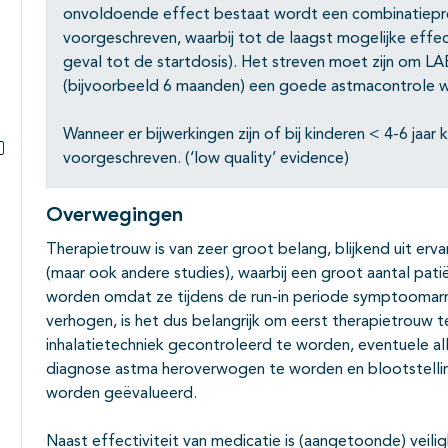
onvoldoende effect bestaat wordt een combinatieprep
voorgeschreven, waarbij tot de laagst mogelijke effec
geval tot de startdosis). Het streven moet zijn om LAB
(bijvoorbeeld 6 maanden) een goede astmacontrole wa
Wanneer er bijwerkingen zijn of bij kinderen < 4-6 jaa
voorgeschreven. (‘low quality’ evidence)
Subpagina's open- en dichtklappen
Overwegingen
Therapietrouw is van zeer groot belang, blijkend uit erv
(maar ook andere studies), waarbij een groot aantal pati
worden omdat ze tijdens de run-in periode symptoomarm
verhogen, is het dus belangrijk om eerst therapietrouw t
inhalatietechniek gecontroleerd te worden, eventuele all
diagnose astma heroverwogen te worden en blootstelling
worden geëvalueerd.
Naast effectiviteit van medicatie is (aangetoonde) veilig