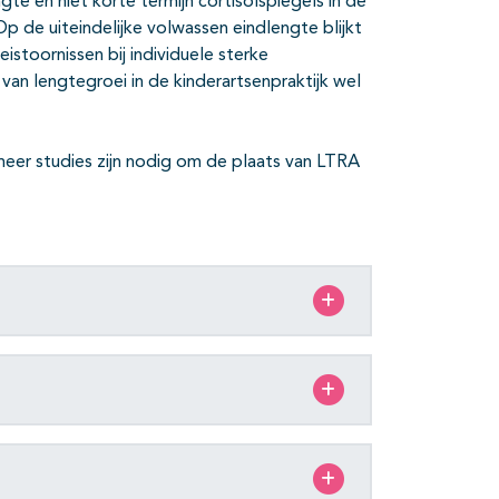
gte en niet korte termijn cortisolspiegels in de
Op de uiteindelijke volwassen eindlengte blijkt
istoornissen bij individuele sterke
van lengtegroei in de kinderartsenpraktijk wel
; meer studies zijn nodig om de plaats van LTRA