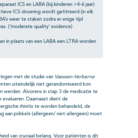
araat ICS en LABA (bij kinderen >4-6 jaar)
tieve ICS dosering wordt getitreerd (in elk
A’s weer te staken zodra er enige tijd
s. (‘moderate quality’ evidence)
r kan in plaats van een LABA een LTRA worden
aringen met de studie van
Vaessen-Verberne
ënten uiteindelijk niet gerandomiseerd kon
 werden. Alvorens in stap 3 de medicatie te
e evalueren. Daarnaast dient de
ergische rhinitis te worden behandeld, de
 aan prikkels (allergeen/ niet-allergeen) moet
heid van cruciaal belang. Voor patiënten is dit