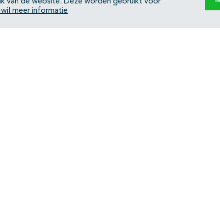
I
ik van de website. Deze worden gebruikt voor
k wil meer informatie
Back to top