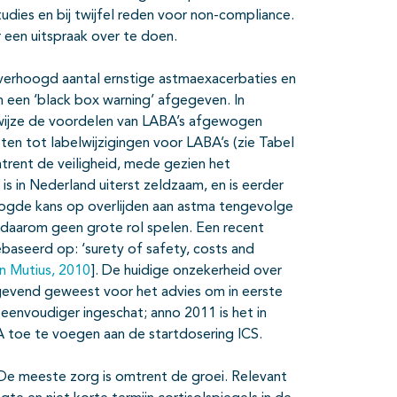
dies en bij twijfel reden voor non-compliance.
een uitspraak over te doen.
verhoogd aantal ernstige astmaexacerbaties en
 een ‘black box warning’ afgegeven. In
wijze de voordelen van LABA’s afgewogen
en tot labelwijzigingen voor LABA’s (zie Tabel
mtrent de veiligheid, mede gezien het
is in Nederland uiterst zeldzaam, en is eerder
ogde kans op overlijden aan astma tengevolge
 daarom geen grote rol spelen. Een recent
ebaseerd op: ‘surety of safety, costs and
n Mutius, 2010
]. De huidige onzekerheid over
aggevend geweest voor het advies om in eerste
eenvoudiger ingeschat; anno 2011 is het in
 toe te voegen aan de startdosering ICS.
 De meeste zorg is omtrent de groei. Relevant