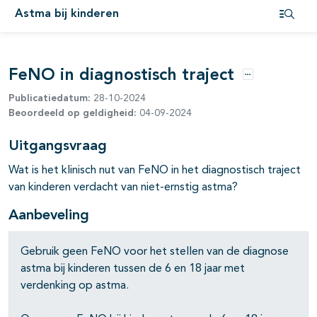
Astma bij kinderen
Open i
FeNO in diagnostisch traject
Opties
Publicatiedatum:
28-10-2024
Beoordeeld op geldigheid:
04-09-2024
pagina's open- en dichtklappen
Uitgangsvraag
Wat is het klinisch nut van FeNO in het diagnostisch traject
van kinderen verdacht van niet-ernstig astma?
Aanbeveling
Gebruik geen
FeNO
voor het stellen van de diagnose
astma bij kinderen tussen de 6 en 18 jaar met
verdenking op astma.