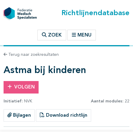
Richtlijnendatabase
t inhoudsopgave
ZOEK
MENU
n binnen deze richtlijn
Terug naar zoekresultaten
les openklappen
Astma bij kinderen
VOLGEN
Initiatief:
NVK
Aantal modules:
22
Bijlagen
Download richtlijn