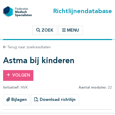
Richtlijnendatabase
t inhoudsopgave
ZOEK
MENU
n binnen deze richtlijn
Terug naar zoekresultaten
les openklappen
Astma bij kinderen
VOLGEN
Initiatief:
NVK
Aantal modules:
22
Bijlagen
Download richtlijn