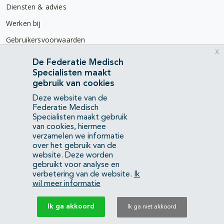
Diensten & advies
Werken bij
Gebruikersvoorwaarden
x
Privacyverklaring
De Federatie Medisch
Specialisten maakt
Contact
gebruik van cookies
Mercatorlaan 1200
Deze website van de
3528 BL Utrecht
Federatie Medisch
Specialisten maakt gebruik
van cookies, hiermee
(088) 505 34 34
verzamelen we informatie
info@richtlijnendatabase.nl
over het gebruik van de
website. Deze worden
gebruikt voor analyse en
YouTube
LinkedIn
verbetering van de website.
Ik
wil meer informatie
KvK Federatie Medisch Specialisten:
40483480
Ik ga akkoord
Ik ga niet akkoord
Privacyverklaring