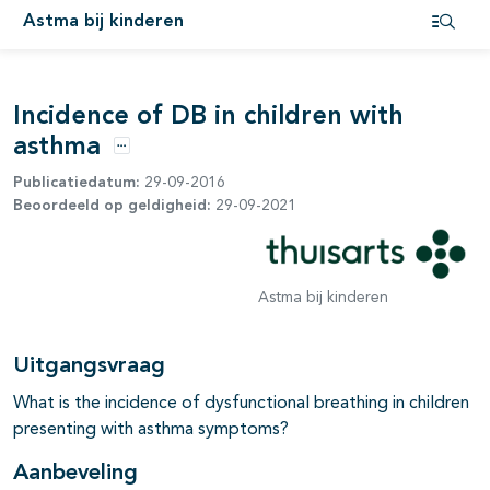
Astma bij kinderen
Open i
Incidence of DB in children with
asthma
Opties
pagina's open- en dichtklappen
Publicatiedatum:
29-09-2016
Beoordeeld op geldigheid:
29-09-2021
Astma bij kinderen
Uitgangsvraag
What is the incidence of dysfunctional breathing in children
presenting with asthma symptoms?
Aanbeveling