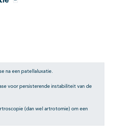
tie
Opties
se na een patellaluxatie.
se voor persisterende instabiliteit van de
artroscopie (dan wel artrotomie) om een