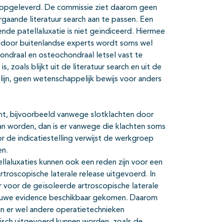
n opgeleverd. De commissie ziet daarom geen
aande literatuur search aan te passen. Een
ende patellaluxatie is niet geïndiceerd. Hiermee
n; door buitenlandse experts wordt soms wel
ondraal en osteochondraal letsel vast te
, zoals blijkt uit de literatuur search en uit de
tlijn, geen wetenschappelijk bewijs voor anders
iënt, bijvoorbeeld vanwege slotklachten door
an worden, dan is er vanwege die klachten soms
 de indicatiestelling verwijst de werkgroep
en.
ellaluxaties kunnen ook een reden zijn voor een
rtroscopische laterale release uitgevoerd. In
r voor de geïsoleerde artroscopische laterale
nieuwe evidence beschikbaar gekomen. Daarom
n er wel andere operatietechnieken