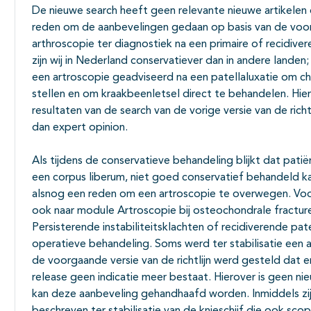
De nieuwe search heeft geen relevante nieuwe artikele
reden om de aanbevelingen gedaan op basis van de voorg
arthroscopie ter diagnostiek na een primaire of recidiver
zijn wij in Nederland conservatiever dan in andere lande
een artroscopie geadviseerd na een patellaluxatie om ch
stellen en om kraakbeenletsel direct te behandelen. Hier is
resultaten van de search van de vorige versie van de rich
dan expert opinion.
Als tijdens de conservatieve behandeling blijkt dat pat
een corpus liberum, niet goed conservatief behandeld k
alsnog een reden om een artroscopie te overwegen. Voor
ook naar module Artroscopie bij osteochondrale fractur
Persisterende instabiliteitsklachten of recidiverende pat
operatieve behandeling. Soms werd ter stabilisatie een a
de voorgaande versie van de richtlijn werd gesteld dat e
release geen indicatie meer bestaat. Hierover is geen 
kan deze aanbeveling gehandhaafd worden. Inmiddels zij