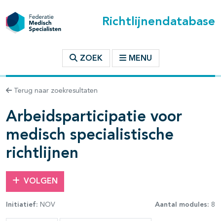
Richtlijnendatabase
t inhoudsopgave
ZOEK
MENU
n binnen deze richtlijn
Terug naar zoekresultaten
Arbeidsparticipatie voor
les openklappen
medisch specialistische
richtlijnen
VOLGEN
Initiatief:
NOV
Aantal modules:
8