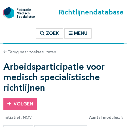
Richtlijnendatabase
t inhoudsopgave
ZOEK
MENU
n binnen deze richtlijn
Terug naar zoekresultaten
Arbeidsparticipatie voor
les openklappen
medisch specialistische
richtlijnen
VOLGEN
Initiatief:
NOV
Aantal modules:
8