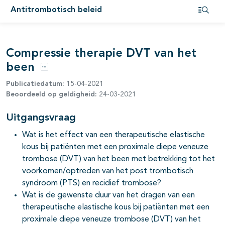
Antitrombotisch beleid
Open i
pagina's open- en dichtklappen
Compressie therapie DVT van het
pagina's open- en dichtklappen
been
pagina's open- en dichtklappen
Opties
Publicatiedatum:
15-04-2021
Beoordeeld op geldigheid:
24-03-2021
Uitgangsvraag
Wat is het effect van een therapeutische elastische
kous bij patiënten met een proximale diepe veneuze
trombose (DVT) van het been met betrekking tot het
voorkomen/optreden van het post trombotisch
syndroom (PTS) en recidief trombose?
Wat is de gewenste duur van het dragen van een
therapeutische elastische kous bij patiënten met een
proximale diepe veneuze trombose (DVT) van het