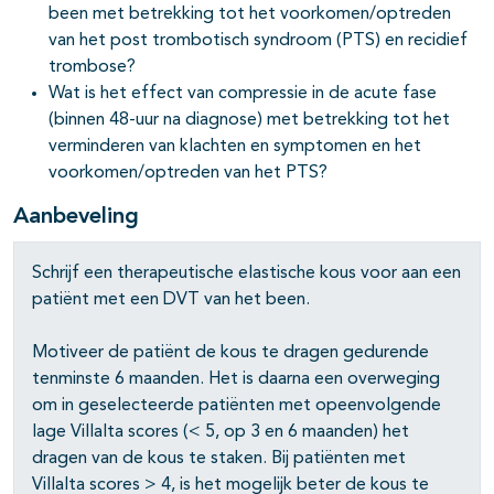
been met betrekking tot het voorkomen/optreden
van het post trombotisch syndroom (PTS) en recidief
trombose?
Wat is het effect van compressie in de acute fase
(binnen 48-uur na diagnose) met betrekking tot het
verminderen van klachten en symptomen en het
voorkomen/optreden van het PTS?
Aanbeveling
Schrijf een therapeutische elastische kous voor aan een
patiënt met een DVT van het been.
Motiveer de patiënt de kous te dragen gedurende
tenminste 6 maanden. Het is daarna een overweging
om in geselecteerde patiënten met opeenvolgende
lage Villalta scores (< 5, op 3 en 6 maanden) het
pagina's open- en dichtklappen
dragen van de kous te staken. Bij patiënten met
Villalta scores > 4, is het mogelijk beter de kous te