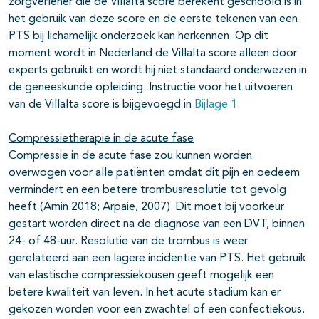
zorgverlener die de Villalta score berekent geschoold is in
het gebruik van deze score en de eerste tekenen van een
PTS bij lichamelijk onderzoek kan herkennen. Op dit
moment wordt in Nederland de Villalta score alleen door
experts gebruikt en wordt hij niet standaard onderwezen in
de geneeskunde opleiding. Instructie voor het uitvoeren
van de Villalta score is bijgevoegd in
Bijlage 1
.
Compressietherapie in de acute fase
Compressie in de acute fase zou kunnen worden
overwogen voor alle patiënten omdat dit pijn en oedeem
vermindert en een betere trombusresolutie tot gevolg
heeft (Amin 2018; Arpaie, 2007). Dit moet bij voorkeur
gestart worden direct na de diagnose van een DVT, binnen
24- of 48-uur. Resolutie van de trombus is weer
gerelateerd aan een lagere incidentie van PTS. Het gebruik
van elastische compressiekousen geeft mogelijk een
betere kwaliteit van leven. In het acute stadium kan er
gekozen worden voor een zwachtel of een confectiekous.