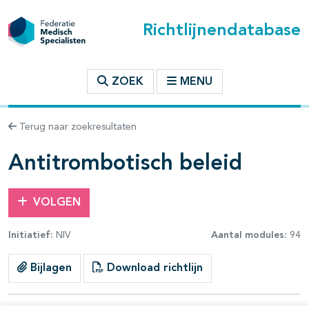
Richtlijnendatabase
t inhoudsopgave
ZOEK
MENU
n binnen deze richtlijn
Terug naar zoekresultaten
les openklappen
Antitrombotisch beleid
VOLGEN
Initiatief:
NIV
Aantal modules:
94
pagina's open- en dichtklappen
Bijlagen
Download richtlijn
pagina's open- en dichtklappen