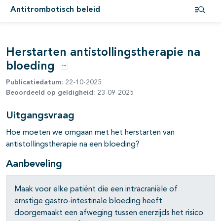
Antitrombotisch beleid
Open i
pagina's open- en dichtklappen
Herstarten antistollingstherapie na
pagina's open- en dichtklappen
bloeding
pagina's open- en dichtklappen
Opties
Publicatiedatum:
22-10-2025
Beoordeeld op geldigheid:
23-09-2025
pagina's open- en dichtklappen
Uitgangsvraag
Hoe moeten we omgaan met het herstarten van
pagina's open- en dichtklappen
antistollingstherapie na een bloeding?
pagina's open- en dichtklappen
Aanbeveling
pagina's open- en dichtklappen
Maak voor elke patiënt die een intracraniële of
ernstige gastro-intestinale bloeding heeft
doorgemaakt een afweging tussen enerzijds het risico