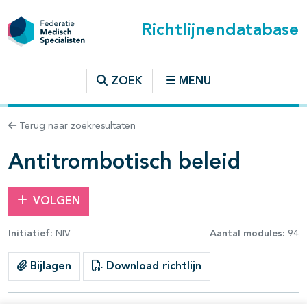
Richtlijnendatabase
t inhoudsopgave
ZOEK
MENU
n binnen deze richtlijn
Terug naar zoekresultaten
les openklappen
Antitrombotisch beleid
VOLGEN
Initiatief:
NIV
Aantal modules:
94
pagina's open- en dichtklappen
Bijlagen
Download richtlijn
pagina's open- en dichtklappen