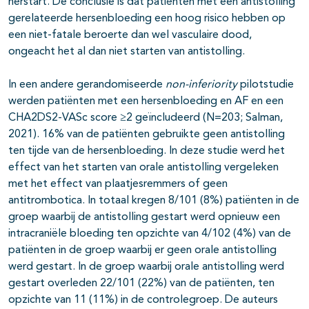
herstart. De conclusie is dat patiënten met een antistolling
gerelateerde hersenbloeding een hoog risico hebben op
een niet-fatale beroerte dan wel vasculaire dood,
ongeacht het al dan niet starten van antistolling.
In een andere gerandomiseerde
non-inferiority
pilotstudie
werden patiënten met een hersenbloeding en AF en een
CHA2DS2-VASc score ≥2 geïncludeerd (N=203; Salman,
2021). 16% van de patiënten gebruikte geen antistolling
ten tijde van de hersenbloeding. In deze studie werd het
effect van het starten van orale antistolling vergeleken
met het effect van plaatjesremmers of geen
antitrombotica. In totaal kregen 8/101 (8%) patiënten in de
groep waarbij de antistolling gestart werd opnieuw een
intracraniële bloeding ten opzichte van 4/102 (4%) van de
patiënten in de groep waarbij er geen orale antistolling
werd gestart. In de groep waarbij orale antistolling werd
gestart overleden 22/101 (22%) van de patiënten, ten
opzichte van 11 (11%) in de controlegroep. De auteurs