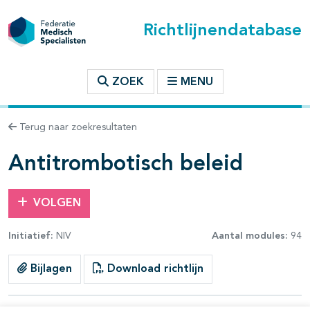
Richtlijnendatabase
t inhoudsopgave
ZOEK
MENU
n binnen deze richtlijn
Terug naar zoekresultaten
les openklappen
Antitrombotisch beleid
VOLGEN
Initiatief:
NIV
Aantal modules:
94
pagina's open- en dichtklappen
Bijlagen
Download richtlijn
pagina's open- en dichtklappen