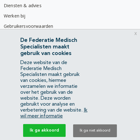
Diensten & advies
Werken bij
Gebruikersvoorwaarden
x
Privacyverklaring
De Federatie Medisch
Specialisten maakt
Contact
gebruik van cookies
Mercatorlaan 1200
Deze website van de
3528 BL Utrecht
Federatie Medisch
Specialisten maakt gebruik
van cookies, hiermee
(088) 505 34 34
verzamelen we informatie
info@richtlijnendatabase.nl
over het gebruik van de
website. Deze worden
gebruikt voor analyse en
YouTube
LinkedIn
verbetering van de website.
Ik
wil meer informatie
KvK Federatie Medisch Specialisten:
40483480
Ik ga akkoord
Ik ga niet akkoord
Privacyverklaring