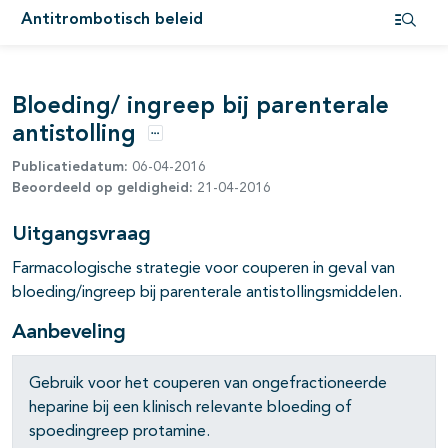
Antitrombotisch beleid
Open i
pagina's open- en dichtklappen
Bloeding/ ingreep bij parenterale
pagina's open- en dichtklappen
antistolling
pagina's open- en dichtklappen
Opties
Publicatiedatum:
06-04-2016
Beoordeeld op geldigheid:
21-04-2016
pagina's open- en dichtklappen
Uitgangsvraag
Farmacologische strategie voor couperen in geval van
pagina's open- en dichtklappen
bloeding/ingreep bij parenterale antistollingsmiddelen.
pagina's open- en dichtklappen
Aanbeveling
pagina's open- en dichtklappen
Gebruik voor het couperen van ongefractioneerde
heparine bij een klinisch relevante bloeding of
spoedingreep protamine.