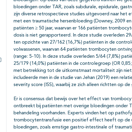
bloedingen. Op basis van deze gegevens kunnen we gee
bloedingen onder TAR, zoals subdurale, epidurale, gastr
zijn diverse retrospectieve studies uitgevoerd naar het 
met een traumatische hersenbloeding (Downey, 2009 en
patiënten ≥ 50 jaar, waarvan er 166 patiënten trombocyt
dosis is niet gerapporteerd. In deze studie overleden 29
ten opzichte van 27/162 (16,7%) patiënten in de contro
volwassenen, waarvan 64 patiënten trombocyten ontvin
(range: 5-10). In deze studie overleden 5/64 (7,8%) pati
25/179 (14,0%) patiënten in de controlegroep (OR 0,85; 
Subpagina's open- en dichtklappen
met betrekking tot de uitkomstmaat mortaliteit zijn nie
includeerde men in de studie van Jehan (2019) een relatie
severity score (ISS), waarbij ze zich alleen richtten op d
Er is consensus dat bewijs over het effect van trombocy
ontbreekt bij patiënten met overige bloedingen onder TA
behandeling voorhanden. Experts vinden het op pathofy
trombocytentransfusie een positief effect heeft op de 
bloedingen, zoals ernstige gastro-intestinale of trauma