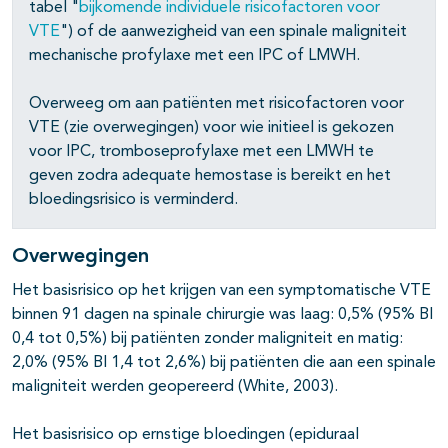
tabel "
bijkomende individuele risicofactoren voor
VTE
") of de aanwezigheid van een spinale maligniteit
mechanische profylaxe met een IPC of LMWH.
pagina's open- en dichtklappen
Overweeg om aan patiënten met risicofactoren voor
VTE (zie overwegingen) voor wie initieel is gekozen
voor IPC, tromboseprofylaxe met een LMWH te
geven zodra adequate hemostase is bereikt en het
pagina's open- en dichtklappen
bloedingsrisico is verminderd.
pagina's open- en dichtklappen
Overwegingen
pagina's open- en dichtklappen
Het basisrisico op het krijgen van een symptomatische VTE
binnen 91 dagen na spinale chirurgie was laag: 0,5% (95% BI
0,4 tot 0,5%) bij patiënten zonder maligniteit en matig:
pagina's open- en dichtklappen
2,0% (95% BI 1,4 tot 2,6%) bij patiënten die aan een spinale
maligniteit werden geopereerd (White, 2003).
pagina's open- en dichtklappen
pagina's open- en dichtklappen
Het basisrisico op ernstige bloedingen (epiduraal