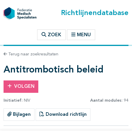
Richtlijnendatabase
t inhoudsopgave
ZOEK
MENU
n binnen deze richtlijn
Terug naar zoekresultaten
les openklappen
Antitrombotisch beleid
VOLGEN
Initiatief:
NIV
Aantal modules:
94
pagina's open- en dichtklappen
Bijlagen
Download richtlijn