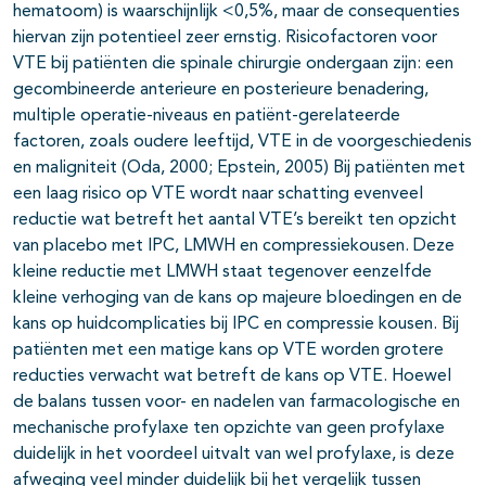
hematoom) is waarschijnlijk <0,5%, maar de consequenties
pagina's open- en dichtklappen
hiervan zijn potentieel zeer ernstig. Risicofactoren voor
VTE bij patiënten die spinale chirurgie ondergaan zijn: een
pagina's open- en dichtklappen
gecombineerde anterieure en posterieure benadering,
multiple operatie-niveaus en patiënt-gerelateerde
factoren, zoals oudere leeftijd, VTE in de voorgeschiedenis
en maligniteit (Oda, 2000; Epstein, 2005) Bij patiënten met
een laag risico op VTE wordt naar schatting evenveel
reductie wat betreft het aantal VTE’s bereikt ten opzicht
van placebo met IPC, LMWH en compressiekousen. Deze
kleine reductie met LMWH staat tegenover eenzelfde
kleine verhoging van de kans op majeure bloedingen en de
kans op huidcomplicaties bij IPC en compressie kousen. Bij
patiënten met een matige kans op VTE worden grotere
reducties verwacht wat betreft de kans op VTE. Hoewel
de balans tussen voor- en nadelen van farmacologische en
mechanische profylaxe ten opzichte van geen profylaxe
duidelijk in het voordeel uitvalt van wel profylaxe, is deze
afweging veel minder duidelijk bij het vergelijk tussen