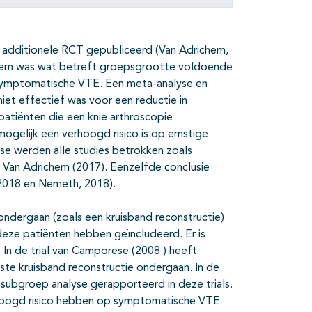
n additionele RCT gepubliceerd (Van Adrichem,
ichem was wat betreft groepsgrootte voldoende
 symptomatische VTE. Een meta-analyse en
iet effectief was voor een reductie in
atiënten die een knie arthroscopie
ogelijk een verhoogd risico is op ernstige
yse werden alle studies betrokken zoals
r Van Adrichem (2017). Eenzelfde conclusie
2018 en Nemeth, 2018).
 ondergaan (zoals een kruisband reconstructie)
 deze patiënten hebben geïncludeerd. Er is
In de trial van Camporese (2008 ) heeft
te kruisband reconstructie ondergaan. In de
 subgroep analyse gerapporteerd in deze trials.
erhoogd risico hebben op symptomatische VTE