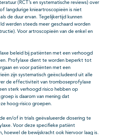
teratuur (RCT’s en systematische reviews) over
f langdurige knieartroscopieën is niet
ls de duur ervan. Tegelijkertijd kunnen
rsteld werden steeds meer geschaard worden
ructie). Voor artroscopieën van de enkel en
axe beleid bij patiënten met een verhoogd
en. Profylaxe dient te worden beperkt tot
dergaan en voor patiënten met een
ën zijn systematisch geëxcludeerd uit alle
over de effectiviteit van tromboseprofylaxe
een sterk verhoogd risico hebben op
kgroep is daarom van mening dat
ze hoog-risico groepen.
 en/of in trials geëvalueerde dosering te
ylaxe. Voor deze specifieke patiënt
 hoewel de bewijskracht ook hiervoor laag is.