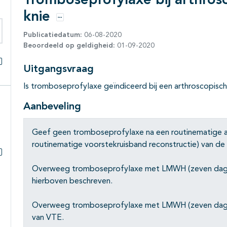
Tromboseprofylaxe bij arthros
knie
Opties
Publicatiedatum:
06-08-2020
eken binnen deze richtlijn
Beoordeeld op geldigheid:
01-09-2020
Uitgangsvraag
Alles openklappen
Is tromboseprofylaxe geïndiceerd bij een arthroscopisch
Aanbeveling
Geef geen tromboseprofylaxe na een routinematige ar
routinematige voorstekruisband reconstructie) van de 
Subpagina's open- en dichtklappen
Overweeg tromboseprofylaxe met LMWH (zeven dagen
hierboven beschreven.
Overweeg tromboseprofylaxe met LMWH (zeven dagen
van VTE.