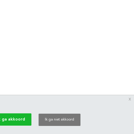
x
k ga akkoord
Ik ga niet akkoord