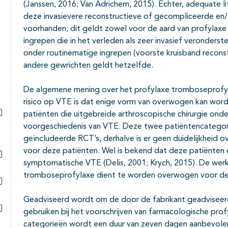
(Janssen, 2016; Van Adrichem, 2015). Echter, adequate li
deze invasievere reconstructieve of gecompliceerde en/o
voorhanden; dit geldt zowel voor de aard van profylaxe a
ingrepen die in het verleden als zeer invasief veronde
onder routinematige ingrepen (voorste kruisband reconst
andere gewrichten geldt hetzelfde.
De algemene mening over het profylaxe tromboseprofyl
risico op VTE is dat enige vorm van overwogen kan word
patiënten die uitgebreide arthroscopische chirurgie on
Subpagina's open- en dichtklappen
voorgeschiedenis van VTE. Deze twee patiëntencategorie
geïncludeerde RCT’s, derhalve is er geen duidelijkheid 
voor deze patiënten. Wel is bekend dat deze patiënten 
symptomatische VTE (Delis, 2001; Krych, 2015). De wer
Subpagina's open- en dichtklappen
tromboseprofylaxe dient te worden overwogen voor de
Subpagina's open- en dichtklappen
Geadviseerd wordt om de door de fabrikant geadviseerde
gebruiken bij het voorschrijven van farmacologische prof
Subpagina's open- en dichtklappen
categorieën wordt een duur van zeven dagen aanbevolen,