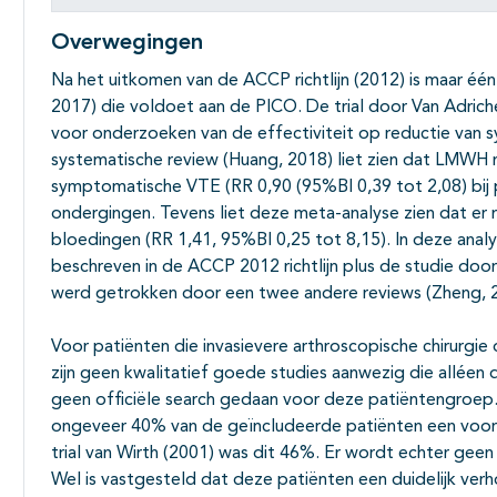
Overwegingen
Na het uitkomen van de ACCP richtlijn (2012) is maar éé
2017) die voldoet aan de PICO. De trial door Van Adr
voor onderzoeken van de effectiviteit op reductie van
systematische review (Huang, 2018) liet zien dat LMWH n
symptomatische VTE (RR 0,90 (95%BI 0,39 tot 2,08) bij p
ondergingen. Tevens liet deze meta-analyse zien dat er m
bloedingen (RR 1,41, 95%BI 0,25 tot 8,15). In deze anal
beschreven in de ACCP 2012 richtlijn plus de studie doo
werd getrokken door een twee andere reviews (Zheng, 
Voor patiënten die invasievere arthroscopische chirurgie
zijn geen kwalitatief goede studies aanwezig die alléen
geen officiële search gedaan voor deze patiëntengroep. 
ongeveer 40% van de geïncludeerde patiënten een voors
trial van Wirth (2001) was dit 46%. Er wordt echter geen
Wel is vastgesteld dat deze patiënten een duidelijk v