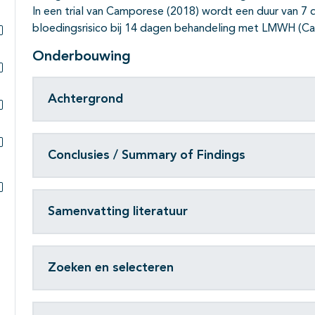
In een trial van Camporese (2018) wordt een duur van
bloedingsrisico bij 14 dagen behandeling met LMWH (C
Subpagina's open- en dichtklappen
Onderbouwing
Subpagina's open- en dichtklappen
Achtergrond
Subpagina's open- en dichtklappen
Conclusies / Summary of Findings
Subpagina's open- en dichtklappen
Subpagina's open- en dichtklappen
Samenvatting literatuur
Zoeken en selecteren