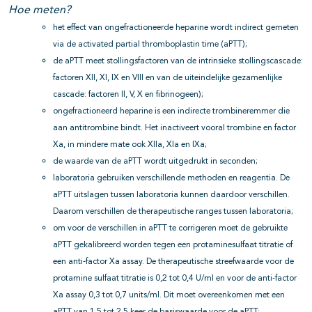
Hoe meten?
het effect van ongefractioneerde heparine wordt indirect gemeten
via de activated partial thromboplastin time (aPTT);
de aPTT meet stollingsfactoren van de intrinsieke stollingscascade:
factoren XII, XI, IX en VIII en van de uiteindelijke gezamenlijke
cascade: factoren II, V, X en fibrinogeen);
ongefractioneerd heparine is een indirecte trombineremmer die
aan antitrombine bindt. Het inactiveert vooral trombine en factor
Xa, in mindere mate ook XIIa, XIa en IXa;
de waarde van de aPTT wordt uitgedrukt in seconden;
laboratoria gebruiken verschillende methoden en reagentia. De
aPTT uitslagen tussen laboratoria kunnen daardoor verschillen.
Daarom verschillen de therapeutische ranges tussen laboratoria;
om voor de verschillen in aPTT te corrigeren moet de gebruikte
aPTT gekalibreerd worden tegen een protaminesulfaat titratie of
een anti-factor Xa assay. De therapeutische streefwaarde voor de
protamine sulfaat titratie is 0,2 tot 0,4 U/ml en voor de anti-factor
Xa assay 0,3 tot 0,7 units/ml. Dit moet overeenkomen met een