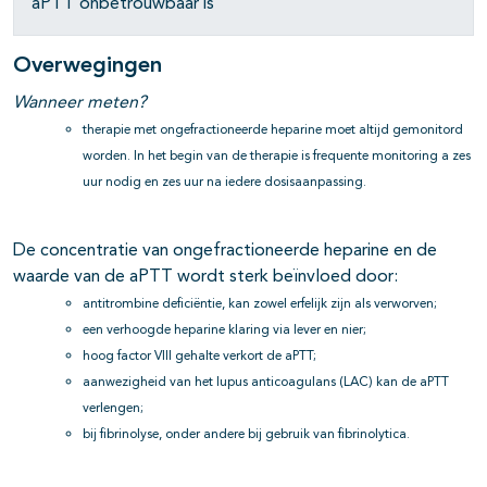
aPTT onbetrouwbaar is
Overwegingen
Wanneer meten?
therapie met ongefractioneerde heparine moet altijd gemonitord
worden. In het begin van de therapie is frequente monitoring a zes
uur nodig en zes uur na iedere dosisaanpassing.
De concentratie van ongefractioneerde heparine en de
waarde van de aPTT wordt sterk beïnvloed door:
antitrombine deficiëntie, kan zowel erfelijk zijn als verworven;
een verhoogde heparine klaring via lever en nier;
hoog factor VIII gehalte verkort de aPTT;
aanwezigheid van het lupus anticoagulans (LAC) kan de aPTT
verlengen;
bij fibrinolyse, onder andere bij gebruik van fibrinolytica.