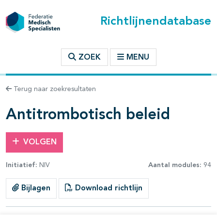
Richtlijnendatabase
t inhoudsopgave
ZOEK
MENU
n binnen deze richtlijn
Terug naar zoekresultaten
les openklappen
Antitrombotisch beleid
VOLGEN
Initiatief:
NIV
Aantal modules:
94
pagina's open- en dichtklappen
Bijlagen
Download richtlijn
pagina's open- en dichtklappen