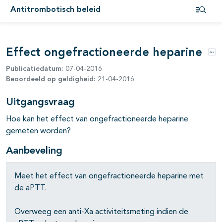
Antitrombotisch beleid
Open i
pagina's open- en dichtklappen
Effect ongefractioneerde heparine
pagina's open- en dichtklappen
Opt
Publicatiedatum:
07-04-2016
pagina's open- en dichtklappen
Beoordeeld op geldigheid:
21-04-2016
Uitgangsvraag
pagina's open- en dichtklappen
Hoe kan het effect van ongefractioneerde heparine
gemeten worden?
pagina's open- en dichtklappen
Aanbeveling
pagina's open- en dichtklappen
pagina's open- en dichtklappen
Meet het effect van ongefractioneerde heparine met
de aPTT.
pagina's open- en dichtklappen
Overweeg een anti-Xa activiteitsmeting indien de