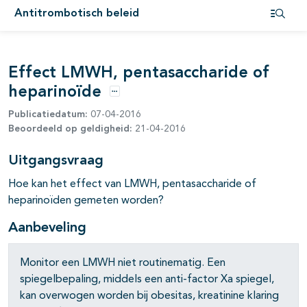
Antitrombotisch beleid
Open i
pagina's open- en dichtklappen
Effect LMWH, pentasaccharide of
pagina's open- en dichtklappen
heparinoïde
pagina's open- en dichtklappen
Opties
Publicatiedatum:
07-04-2016
Beoordeeld op geldigheid:
21-04-2016
pagina's open- en dichtklappen
Uitgangsvraag
Hoe kan het effect van LMWH, pentasaccharide of
pagina's open- en dichtklappen
heparinoïden gemeten worden?
pagina's open- en dichtklappen
Aanbeveling
pagina's open- en dichtklappen
Monitor een LMWH niet routinematig. Een
pagina's open- en dichtklappen
spiegelbepaling, middels een anti-factor Xa spiegel,
kan overwogen worden bij obesitas, kreatinine klaring