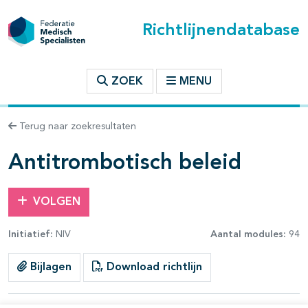
Richtlijnendatabase
t inhoudsopgave
ZOEK
MENU
n binnen deze richtlijn
Terug naar zoekresultaten
les openklappen
Antitrombotisch beleid
VOLGEN
Initiatief:
NIV
Aantal modules:
94
pagina's open- en dichtklappen
Bijlagen
Download richtlijn
pagina's open- en dichtklappen