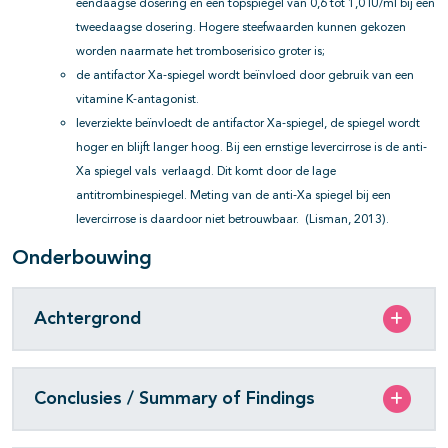
eendaagse dosering en een topspiegel van 0,6 tot 1,0 IU/ml bij een
tweedaagse dosering. Hogere steefwaarden kunnen gekozen
worden naarmate het tromboserisico groter is;
de antifactor Xa-spiegel wordt beïnvloed door gebruik van een
vitamine K-antagonist.
leverziekte beïnvloedt de antifactor Xa-spiegel, de spiegel wordt
hoger en blijft langer hoog. Bij een ernstige levercirrose is de anti-
Xa spiegel vals verlaagd. Dit komt door de lage
antitrombinespiegel. Meting van de anti-Xa spiegel bij een
levercirrose is daardoor niet betrouwbaar. (Lisman, 2013).
Onderbouwing
Achtergrond
Conclusies / Summary of Findings